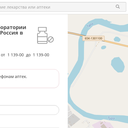
аборатории
Россия в
е от
1 139-00
до
1 139-00
ефонам аптек.