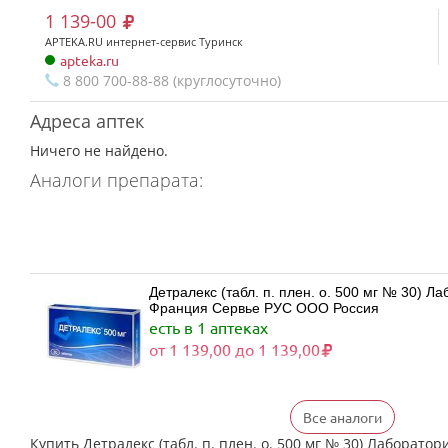
1 139-00
APTEKA.RU интернет-сервис Туринск
apteka.ru
8 800 700-88-88 (круглосуточно)
Адреса аптек
Ничего не найдено.
Аналоги препарата:
Детралекс (табл. п. плен. о. 500 мг № 30) 
Франция Сервье РУС ООО Россия
есть в 1 аптеках
от 1 139,00 до 1 139,00
Все аналоги
Детралекс (табл. п. плен. о. 500 мг № 60) 
Франция Сервье РУС ООО Россия
Купить Детралекс (табл. п. плен. о. 500 мг № 30) Лаборат