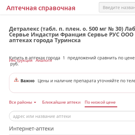
Аптечная справочная
Детралекс (табл. п. плен. о. 500 мг № 30) Л
Сервье Индастри Франция Сервье РУС ООО 
аптеках города Туринска
Купить в аптеках города
1
предложений сравнить по цен
Инструкция
Аналоги
руб.
Важно
Цены и наличие препарата уточняйте по тел
Все районы
Ближайшие аптеки
По низкой цене
Интернет-аптеки