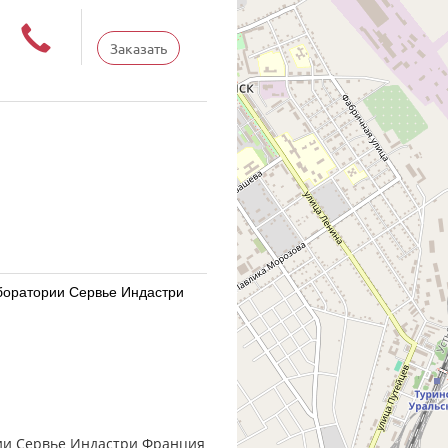
Заказать
Лаборатории Сервье Индастри
Лаборатории Сервье Индастри
ории Сервье Индастри Франция