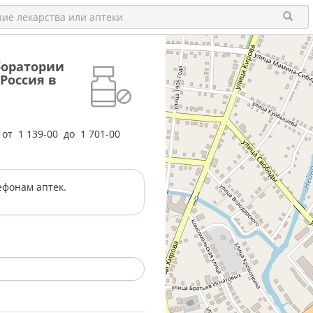
аборатории
Россия в
е от
1 139-00
до
1 701-00
ефонам аптек.