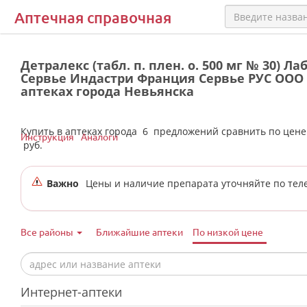
Аптечная справочная
Детралекс (табл. п. плен. о. 500 мг № 30) Л
Сервье Индастри Франция Сервье РУС ООО 
аптеках города Невьянска
Купить в аптеках города
6
предложений сравнить по цен
Инструкция
Аналоги
руб.
Важно
Цены и наличие препарата уточняйте по тел
Все районы
Ближайшие аптеки
По низкой цене
Интернет-аптеки