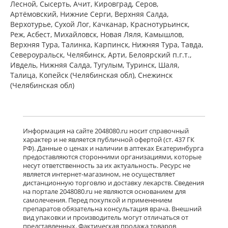
Лесной, Сысерть, Ачит, Кировград, Серов,
обл,.рп. Оболенск) Россия
Артёмовский, Нижние Cерги, Верхняя Салда,
есть в 63 аптеках
Верхотурье, Сухой Лог, Качканар, Краснотурьинск,
от 883,00 до 1 249,00
Реж, Асбест, Михайловск, Новая Ляля, Камышлов,
Верхняя Тура, Талинка, Карпинск, Нижняя Тура, Тавда,
Североуральск, Челябинск, Арти, Белоярский п.г.т.,
Венарус (табл. п. плен. о. 50 мг+450
мг № 60) Алиум АО (Московская
Ивдель, Нижняя Салда, Тугулым, Туринск, Шаля,
обл,.рп. Оболенск) Россия
Талица, Копейск (Челябинская обл), Снежинск
есть в 64 аптеках
(Челябинская обл)
от 1 340,90 до 2 151,00
Детралекс (табл. п. плен. о. 1000 мг
№ 60) Лаборатории Сервье
Информация на сайте 2048080.ru носит справочный
Индастри Франция Сервье РУС ООО
характер и не является публичной офертой (ст. 437 ГК
Россия
РФ). Данные о ценах и наличии в аптеках Екатеринбурга
есть в 101 аптеках
предоставляются сторонними организациями, которые
от 2 775,00 до 3 900,00
несут ответственность за их актуальность. Ресурс не
является интернет-магазином, не осуществляет
дистанционную торговлю и доставку лекарств. Сведения
Флебавен (табл. п. плен. о. 500 мг №
на портале 2048080.ru не являются основанием для
32) КРКА-Рус ООО Россия
самолечения. Перед покупкой и применением
есть в 6 аптеках
препаратов обязательна консультация врача. Внешний
от 889,00 до 966,00
вид упаковки и производитель могут отличаться от
представленных. Фактическая продажа товаров