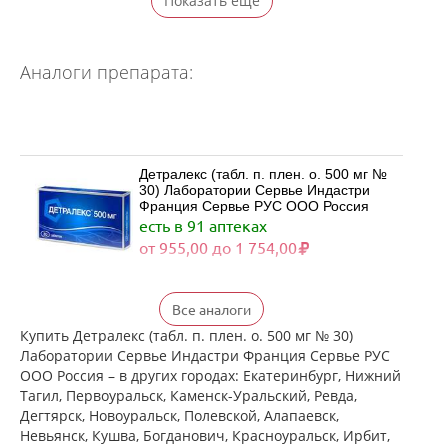
Показать ещё
Аналоги препарата:
Детралекс (табл. п. плен. о. 500 мг №
30) Лаборатории Сервье Индастри
Франция Сервье РУС ООО Россия
есть в 91 аптеках
от 955,00 до 1 754,00
Детралекс (табл. п. плен. о. 500 мг №
Все аналоги
60) Лаборатории Сервье Индастри
Франция Сервье РУС ООО Россия
Купить Детралекс (табл. п. плен. о. 500 мг № 30)
есть в 78 аптеках
Лаборатории Сервье Индастри Франция Сервье РУС
от 1 880,00 до 2 500,00
ООО Россия – в других городах: Екатеринбург, Нижний
Тагил, Первоуральск, Каменск-Уральский, Ревда,
Дегтярск, Новоуральск, Полевской, Алапаевск,
Венарус (табл. п. плен. о. 50 мг+450
Невьянск, Кушва, Богданович, Красноуральск, Ирбит,
мг № 30) Алиум АО (Московская