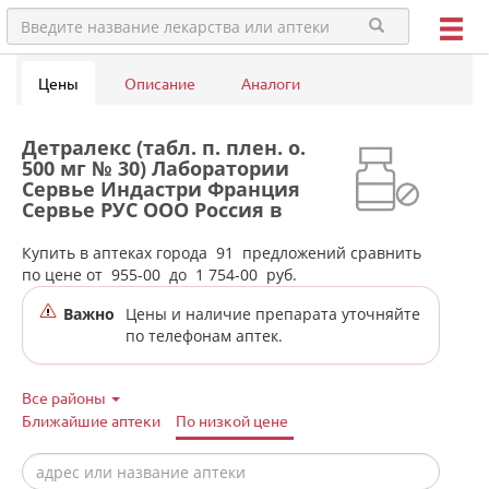
Цены
Описание
Аналоги
Детралекс (табл. п. плен. о.
500 мг № 30) Лаборатории
Сервье Индастри Франция
Сервье РУС ООО Россия в
аптеках города Нижнего
Тагила
Купить в аптеках города
91
предложений сравнить
по цене от
955-00
до
1 754-00
руб.
Важно
Цены и наличие препарата уточняйте
по телефонам аптек.
Все районы
Ближайшие аптеки
По низкой цене