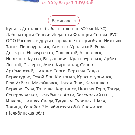
от 955,00 до 1 139,00
Детралекс (табл. п. плен. о. 500 мг №
Все аналоги
60) Лаборатории Сервье Индастри
Франция Сервье РУС ООО Россия
Купить Детралекс (табл. п. плен. о. 500 мг № 30)
есть в 3 аптеках
Лаборатории Сервье Индастри Франция Сервье РУС
от 2 164,00 до 2 300,00
ООО Россия – в других городах: Екатеринбург, Нижний
Тагил, Первоуральск, Каменск-Уральский, Ревда,
Дегтярск, Новоуральск, Полевской, Алапаевск,
Венарус (табл. п. плен. о. 50 мг+450
Невьянск, Кушва, Богданович, Красноуральск, Ирбит,
мг № 30) Алиум АО (Московская
Лесной, Сысерть, Ачит, Кировград, Серов,
обл,.рп. Оболенск) Россия
Артёмовский, Нижние Cерги, Верхняя Салда,
есть в 6 аптеках
Верхотурье, Сухой Лог, Качканар, Краснотурьинск,
от 1 045,00 до 1 220,00
Реж, Асбест, Михайловск, Новая Ляля, Камышлов,
Верхняя Тура, Талинка, Карпинск, Нижняя Тура, Тавда,
Североуральск, Челябинск, Арти, Белоярский п.г.т.,
Венарус (табл. п. плен. о. 50 мг+450
мг № 60) Алиум АО (Московская
Ивдель, Нижняя Салда, Тугулым, Туринск, Шаля,
обл,.рп. Оболенск) Россия
Талица, Копейск (Челябинская обл), Снежинск
есть в 4 аптеках
(Челябинская обл)
от 1 760,00 до 2 079,00
Детралекс (табл. п. плен. о. 1000 мг