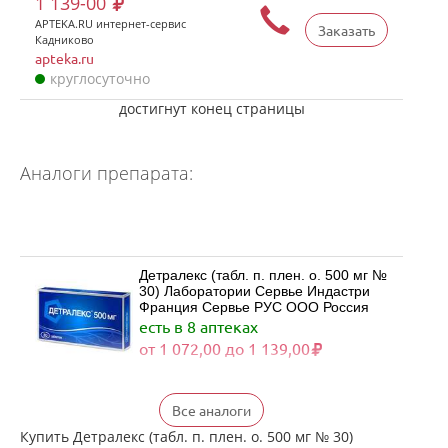
1 139-00
APTEKA.RU интернет-сервис
Заказать
Кадниково
apteka.ru
круглосуточно
достигнут конец страницы
Аналоги препарата:
Детралекс (табл. п. плен. о. 500 мг №
30) Лаборатории Сервье Индастри
Франция Сервье РУС ООО Россия
есть в 8 аптеках
от 1 072,00 до 1 139,00
Детралекс (табл. п. плен. о. 500 мг №
Все аналоги
60) Лаборатории Сервье Индастри
Франция Сервье РУС ООО Россия
Купить Детралекс (табл. п. плен. о. 500 мг № 30)