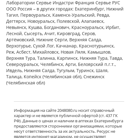
есть в 8 аптеках
Лаборатории Сервье Индастри Франция Сервье РУС
от 2 081,00 до 2 339,00
ООО Россия – в других городах: Екатеринбург, Нижний
Тагил, Первоуральск, Каменск-Уральский, Ревда,
Дегтярск, Новоуральск, Полевской, Алапаевск,
Венарус (табл. п. плен. о. 50 мг+450
Невьянск, Кушва, Богданович, Красноуральск, Ирбит,
мг № 30) Алиум АО (Московская
Лесной, Сысерть, Ачит, Кировград, Серов,
обл,.рп. Оболенск) Россия
Артёмовский, Нижние Cерги, Верхняя Салда,
есть в 6 аптеках
Верхотурье, Сухой Лог, Качканар, Краснотурьинск,
от 1 183,00 до 1 183,00
Реж, Асбест, Михайловск, Новая Ляля, Камышлов,
Верхняя Тура, Талинка, Карпинск, Нижняя Тура, Тавда,
Североуральск, Челябинск, Арти, Белоярский п.г.т.,
Венарус (табл. п. плен. о. 50 мг+450
мг № 60) Алиум АО (Московская
Ивдель, Нижняя Салда, Тугулым, Туринск, Шаля,
обл,.рп. Оболенск) Россия
Талица, Копейск (Челябинская обл), Снежинск
есть в 6 аптеках
(Челябинская обл)
от 2 079,00 до 2 079,00
Детралекс (табл. п. плен. о. 1000 мг
№ 60) Лаборатории Сервье
Информация на сайте 2048080.ru носит справочный
Индастри Франция Сервье РУС ООО
характер и не является публичной офертой (ст. 437 ГК
Россия
РФ). Данные о ценах и наличии в аптеках Екатеринбурга
есть в 9 аптеках
предоставляются сторонними организациями, которые
от 2 843,10 до 3 232,00
несут ответственность за их актуальность. Ресурс не
является интернет-магазином, не осуществляет