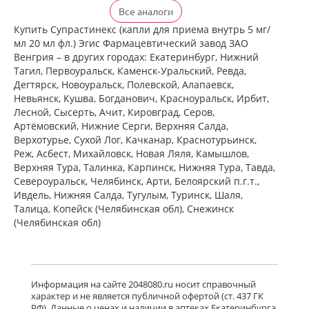
Ксизал (таблетки покрытые
Все аналоги
пленочной оболочкой 5 мг N14) ЮСБ
Фаршим С.А. - Швейцария
Купить Супрастинекс (капли для приема внутрь 5 мг/
есть в 1 аптеках
мл 20 мл фл.) Эгис Фармацевтический завод ЗАО
от 727,00 до 727,00
Венгрия – в других городах: Екатеринбург, Нижний
Тагил, Первоуральск, Каменск-Уральский, Ревда,
Дегтярск, Новоуральск, Полевской, Алапаевск,
Ксизал (таблетки покрытые
Невьянск, Кушва, Богданович, Красноуральск, Ирбит,
пленочной оболочкой 5 мг N7) ЮСБ
Лесной, Сысерть, Ачит, Кировград, Серов,
Фаршим С.А. - Швейцария
Артёмовский, Нижние Cерги, Верхняя Салда,
есть в 1 аптеках
Верхотурье, Сухой Лог, Качканар, Краснотурьинск,
от 442,00 до 442,00
Реж, Асбест, Михайловск, Новая Ляля, Камышлов,
Верхняя Тура, Талинка, Карпинск, Нижняя Тура, Тавда,
Североуральск, Челябинск, Арти, Белоярский п.г.т.,
Ксизал (капли для приема внутрь 5
мг/мл 10 мл, флакон-капельница)
Ивдель, Нижняя Салда, Тугулым, Туринск, Шаля,
ЮСБ Фаршим С.А., Эйсика
Талица, Копейск (Челябинская обл), Снежинск
Фармасьютикалз С.р.Л. - Италия
(Челябинская обл)
есть в 1 аптеках
от 539,00 до 539,00
Гленцет (таблетки покрытые
пленочной оболочкой 5 мг N10)
Информация на сайте 2048080.ru носит справочный
Гленмарк Дженерикс Лимитед -
характер и не является публичной офертой (ст. 437 ГК
Индия
РФ). Данные о ценах и наличии в аптеках Екатеринбурга