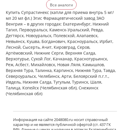
Ксизал (таблетки покрытые
Все аналоги
пленочной оболочкой 5 мг N14) ЮСБ
Фаршим С.А. - Швейцария
Купить Супрастинекс (капли для приема внутрь 5 мг/
есть в 1 аптеках
мл 20 мл фл.) Эгис Фармацевтический завод ЗАО
от 727,00 до 727,00
Венгрия – в других городах: Екатеринбург, Нижний
Тагил, Первоуральск, Каменск-Уральский, Ревда,
Дегтярск, Новоуральск, Полевской, Алапаевск,
Ксизал (таблетки покрытые
Невьянск, Кушва, Богданович, Красноуральск, Ирбит,
пленочной оболочкой 5 мг N7) ЮСБ
Лесной, Сысерть, Ачит, Кировград, Серов,
Фаршим С.А. - Швейцария
Артёмовский, Нижние Cерги, Верхняя Салда,
есть в 1 аптеках
Верхотурье, Сухой Лог, Качканар, Краснотурьинск,
от 442,00 до 442,00
Реж, Асбест, Михайловск, Новая Ляля, Камышлов,
Верхняя Тура, Талинка, Карпинск, Нижняя Тура, Тавда,
Североуральск, Челябинск, Арти, Белоярский п.г.т.,
Ксизал (капли для приема внутрь 5
мг/мл 10 мл, флакон-капельница)
Ивдель, Нижняя Салда, Тугулым, Туринск, Шаля,
ЮСБ Фаршим С.А., Эйсика
Талица, Копейск (Челябинская обл), Снежинск
Фармасьютикалз С.р.Л. - Италия
(Челябинская обл)
есть в 1 аптеках
от 539,00 до 539,00
Гленцет (таблетки покрытые
пленочной оболочкой 5 мг N10)
Информация на сайте 2048080.ru носит справочный
Гленмарк Дженерикс Лимитед -
характер и не является публичной офертой (ст. 437 ГК
Индия
РФ). Данные о ценах и наличии в аптеках Екатеринбурга