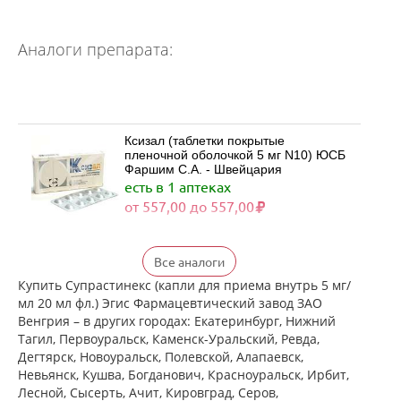
Аналоги препарата:
Ксизал (таблетки покрытые
пленочной оболочкой 5 мг N10) ЮСБ
Фаршим С.А. - Швейцария
есть в 1 аптеках
от 557,00 до 557,00
Ксизал (таблетки покрытые
Все аналоги
пленочной оболочкой 5 мг N14) ЮСБ
Фаршим С.А. - Швейцария
Купить Супрастинекс (капли для приема внутрь 5 мг/
есть в 1 аптеках
мл 20 мл фл.) Эгис Фармацевтический завод ЗАО
от 727,00 до 727,00
Венгрия – в других городах: Екатеринбург, Нижний
Тагил, Первоуральск, Каменск-Уральский, Ревда,
Дегтярск, Новоуральск, Полевской, Алапаевск,
Ксизал (таблетки покрытые
Невьянск, Кушва, Богданович, Красноуральск, Ирбит,
пленочной оболочкой 5 мг N7) ЮСБ
Лесной, Сысерть, Ачит, Кировград, Серов,
Фаршим С.А. - Швейцария