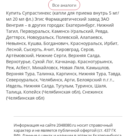
Ксизал (таблетки покрытые
Все аналоги
пленочной оболочкой 5 мг N14) ЮСБ
Фаршим С.А. - Швейцария
Купить Супрастинекс (капли для приема внутрь 5 мг/
есть в 1 аптеках
мл 20 мл фл.) Эгис Фармацевтический завод ЗАО
от 727,00 до 727,00
Венгрия – в других городах: Екатеринбург, Нижний
Тагил, Первоуральск, Каменск-Уральский, Ревда,
Дегтярск, Новоуральск, Полевской, Алапаевск,
Ксизал (таблетки покрытые
Невьянск, Кушва, Богданович, Красноуральск, Ирбит,
пленочной оболочкой 5 мг N7) ЮСБ
Лесной, Сысерть, Ачит, Кировград, Серов,
Фаршим С.А. - Швейцария
Артёмовский, Нижние Cерги, Верхняя Салда,
есть в 1 аптеках
Верхотурье, Сухой Лог, Качканар, Краснотурьинск,
от 442,00 до 442,00
Реж, Асбест, Михайловск, Новая Ляля, Камышлов,
Верхняя Тура, Талинка, Карпинск, Нижняя Тура, Тавда,
Североуральск, Челябинск, Арти, Белоярский п.г.т.,
Ксизал (капли для приема внутрь 5
мг/мл 10 мл, флакон-капельница)
Ивдель, Нижняя Салда, Тугулым, Туринск, Шаля,
ЮСБ Фаршим С.А., Эйсика
Талица, Копейск (Челябинская обл), Снежинск
Фармасьютикалз С.р.Л. - Италия
(Челябинская обл)
есть в 1 аптеках
от 539,00 до 539,00
Гленцет (таблетки покрытые
пленочной оболочкой 5 мг N10)
Информация на сайте 2048080.ru носит справочный
Гленмарк Дженерикс Лимитед -
характер и не является публичной офертой (ст. 437 ГК
Индия
РФ). Данные о ценах и наличии в аптеках Екатеринбурга