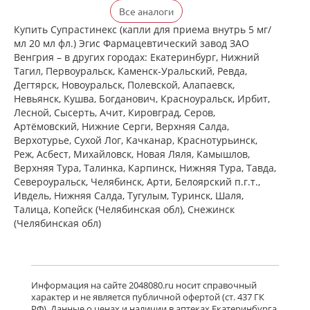
Ксизал (таблетки покрытые
Все аналоги
пленочной оболочкой 5 мг N14) ЮСБ
Фаршим С.А. - Швейцария
Купить Супрастинекс (капли для приема внутрь 5 мг/
есть в 1 аптеках
мл 20 мл фл.) Эгис Фармацевтический завод ЗАО
от 717,00 до 717,00
Венгрия – в других городах: Екатеринбург, Нижний
Тагил, Первоуральск, Каменск-Уральский, Ревда,
Дегтярск, Новоуральск, Полевской, Алапаевск,
Ксизал (таблетки покрытые
Невьянск, Кушва, Богданович, Красноуральск, Ирбит,
пленочной оболочкой 5 мг N7) ЮСБ
Лесной, Сысерть, Ачит, Кировград, Серов,
Фаршим С.А. - Швейцария
Артёмовский, Нижние Cерги, Верхняя Салда,
есть в 1 аптеках
Верхотурье, Сухой Лог, Качканар, Краснотурьинск,
от 432,00 до 432,00
Реж, Асбест, Михайловск, Новая Ляля, Камышлов,
Верхняя Тура, Талинка, Карпинск, Нижняя Тура, Тавда,
Североуральск, Челябинск, Арти, Белоярский п.г.т.,
Ксизал (капли для приема внутрь 5
мг/мл 10 мл, флакон-капельница)
Ивдель, Нижняя Салда, Тугулым, Туринск, Шаля,
ЮСБ Фаршим С.А., Эйсика
Талица, Копейск (Челябинская обл), Снежинск
Фармасьютикалз С.р.Л. - Италия
(Челябинская обл)
есть в 1 аптеках
от 529,00 до 529,00
Гленцет (таблетки покрытые
пленочной оболочкой 5 мг N10)
Информация на сайте 2048080.ru носит справочный
Гленмарк Дженерикс Лимитед -
характер и не является публичной офертой (ст. 437 ГК
Индия
РФ). Данные о ценах и наличии в аптеках Екатеринбурга