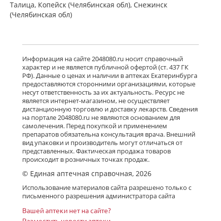
ЮСБ Фаршим С.А., Эйсика
Талица, Копейск (Челябинская обл), Снежинск
Фармасьютикалз С.р.Л. - Италия
(Челябинская обл)
есть в 4 аптеках
от 452,00 до 539,00
Гленцет (таблетки покрытые
пленочной оболочкой 5 мг N10)
Информация на сайте 2048080.ru носит справочный
Гленмарк Дженерикс Лимитед -
характер и не является публичной офертой (ст. 437 ГК
Индия
РФ). Данные о ценах и наличии в аптеках Екатеринбурга
Нет в аптеках города
предоставляются сторонними организациями, которые
несут ответственность за их актуальность. Ресурс не
является интернет-магазином, не осуществляет
дистанционную торговлю и доставку лекарств. Сведения
Гленцет (таблетки покрытые
на портале 2048080.ru не являются основанием для
пленочной оболочкой 5 мг N14)
самолечения. Перед покупкой и применением
Гленмарк Дженерикс Лимитед -
Индия
препаратов обязательна консультация врача. Внешний
Нет в аптеках города
вид упаковки и производитель могут отличаться от
представленных. Фактическая продажа товаров
происходит в розничных точках продаж.
© Единая аптечная справочная, 2026
Гленцет (таблетки покрытые
пленочной оболочкой 5 мг N7)
Использование материалов сайта разрешено только с
Гленмарк Дженерикс Лимитед -
письменного разрешения администратора сайта
Индия
Нет в аптеках города
Вашей аптеки нет на сайте?
Разместить новости аптеки