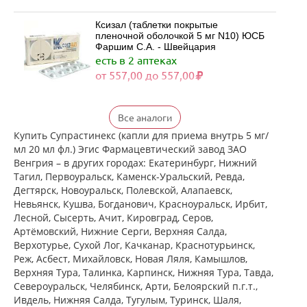
Ксизал (таблетки покрытые
пленочной оболочкой 5 мг N10) ЮСБ
Фаршим С.А. - Швейцария
есть в 2 аптеках
от 557,00 до 557,00
Ксизал (таблетки покрытые
Все аналоги
пленочной оболочкой 5 мг N14) ЮСБ
Фаршим С.А. - Швейцария
Купить Супрастинекс (капли для приема внутрь 5 мг/
есть в 2 аптеках
мл 20 мл фл.) Эгис Фармацевтический завод ЗАО
от 727,00 до 727,00
Венгрия – в других городах: Екатеринбург, Нижний
Тагил, Первоуральск, Каменск-Уральский, Ревда,
Дегтярск, Новоуральск, Полевской, Алапаевск,
Ксизал (таблетки покрытые
Невьянск, Кушва, Богданович, Красноуральск, Ирбит,
пленочной оболочкой 5 мг N7) ЮСБ
Лесной, Сысерть, Ачит, Кировград, Серов,
Фаршим С.А. - Швейцария
Артёмовский, Нижние Cерги, Верхняя Салда,
есть в 2 аптеках
Верхотурье, Сухой Лог, Качканар, Краснотурьинск,
от 442,00 до 442,00
Реж, Асбест, Михайловск, Новая Ляля, Камышлов,
Верхняя Тура, Талинка, Карпинск, Нижняя Тура, Тавда,
Североуральск, Челябинск, Арти, Белоярский п.г.т.,
Ксизал (капли для приема внутрь 5
мг/мл 10 мл, флакон-капельница)
Ивдель, Нижняя Салда, Тугулым, Туринск, Шаля,