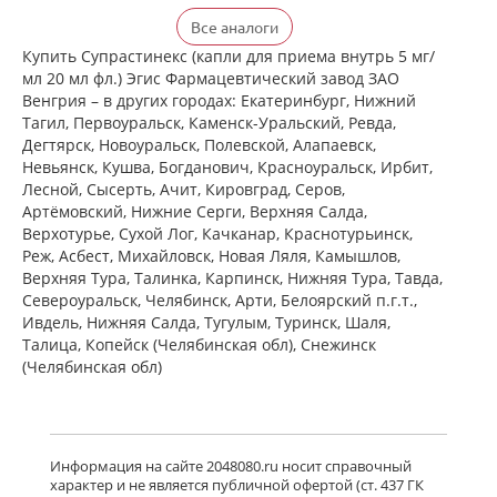
Ксизал (таблетки покрытые
Все аналоги
пленочной оболочкой 5 мг N14) ЮСБ
Фаршим С.А. - Швейцария
Купить Супрастинекс (капли для приема внутрь 5 мг/
есть в 7 аптеках
мл 20 мл фл.) Эгис Фармацевтический завод ЗАО
от 727,00 до 852,00
Венгрия – в других городах: Екатеринбург, Нижний
Тагил, Первоуральск, Каменск-Уральский, Ревда,
Дегтярск, Новоуральск, Полевской, Алапаевск,
Ксизал (таблетки покрытые
Невьянск, Кушва, Богданович, Красноуральск, Ирбит,
пленочной оболочкой 5 мг N7) ЮСБ
Лесной, Сысерть, Ачит, Кировград, Серов,
Фаршим С.А. - Швейцария
Артёмовский, Нижние Cерги, Верхняя Салда,
есть в 7 аптеках
Верхотурье, Сухой Лог, Качканар, Краснотурьинск,
от 442,00 до 499,08
Реж, Асбест, Михайловск, Новая Ляля, Камышлов,
Верхняя Тура, Талинка, Карпинск, Нижняя Тура, Тавда,
Североуральск, Челябинск, Арти, Белоярский п.г.т.,
Ксизал (капли для приема внутрь 5
мг/мл 10 мл, флакон-капельница)
Ивдель, Нижняя Салда, Тугулым, Туринск, Шаля,
ЮСБ Фаршим С.А., Эйсика
Талица, Копейск (Челябинская обл), Снежинск
Фармасьютикалз С.р.Л. - Италия
(Челябинская обл)
есть в 6 аптеках
от 539,00 до 539,00
Гленцет (таблетки покрытые
пленочной оболочкой 5 мг N10)
Информация на сайте 2048080.ru носит справочный
Гленмарк Дженерикс Лимитед -
характер и не является публичной офертой (ст. 437 ГК
Индия