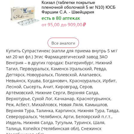
Ксизал (таблетки покрытые
пленочной оболочкой 5 мг N10) ЮСБ
Фаршим С.А. - Швейцария
есть в 80 аптеках
от 95,00 до 909,00
Ксизал (таблетки покрытые
Все аналоги
пленочной оболочкой 5 мг N14) ЮСБ
Фаршим С.А. - Швейцария
Купить Супрастинекс (капли для приема внутрь 5 мг/
есть в 249 аптеках
мл 20 мл фл.) Эгис Фармацевтический завод ЗАО
от 332,00 до 1 123,00
Венгрия – в других городах: Екатеринбург, Нижний
Тагил, Первоуральск, Каменск-Уральский, Ревда,
Дегтярск, Новоуральск, Полевской, Алапаевск,
Ксизал (таблетки покрытые
Невьянск, Кушва, Богданович, Красноуральск, Ирбит,
пленочной оболочкой 5 мг N7) ЮСБ
Лесной, Сысерть, Ачит, Кировград, Серов,
Фаршим С.А. - Швейцария
Артёмовский, Нижние Cерги, Верхняя Салда,
есть в 147 аптеках
Верхотурье, Сухой Лог, Качканар, Краснотурьинск,
от 245,41 до 701,00
Реж, Асбест, Михайловск, Новая Ляля, Камышлов,
Верхняя Тура, Талинка, Карпинск, Нижняя Тура, Тавда,
Североуральск, Челябинск, Арти, Белоярский п.г.т.,
Ксизал (капли для приема внутрь 5
мг/мл 10 мл, флакон-капельница)
Ивдель, Нижняя Салда, Тугулым, Туринск, Шаля,
ЮСБ Фаршим С.А., Эйсика
Талица, Копейск (Челябинская обл), Снежинск
Фармасьютикалз С.р.Л. - Италия