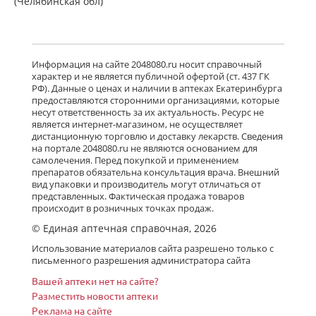
(Челябинская обл)
есть в 53 аптеках
от 393,30 до 869,00
Гленцет (таблетки покрытые
пленочной оболочкой 5 мг N10)
Информация на сайте 2048080.ru носит справочный
Гленмарк Дженерикс Лимитед -
характер и не является публичной офертой (ст. 437 ГК
Индия
РФ). Данные о ценах и наличии в аптеках Екатеринбурга
Нет в аптеках города
предоставляются сторонними организациями, которые
несут ответственность за их актуальность. Ресурс не
является интернет-магазином, не осуществляет
дистанционную торговлю и доставку лекарств. Сведения
Гленцет (таблетки покрытые
на портале 2048080.ru не являются основанием для
пленочной оболочкой 5 мг N14)
самолечения. Перед покупкой и применением
Гленмарк Дженерикс Лимитед -
Индия
препаратов обязательна консультация врача. Внешний
Нет в аптеках города
вид упаковки и производитель могут отличаться от
представленных. Фактическая продажа товаров
происходит в розничных точках продаж.
© Единая аптечная справочная, 2026
Гленцет (таблетки покрытые
пленочной оболочкой 5 мг N7)
Использование материалов сайта разрешено только с
Гленмарк Дженерикс Лимитед -
письменного разрешения администратора сайта
Индия
есть в 2 аптеках
Вашей аптеки нет на сайте?
от 404,00 до 454,00
Разместить новости аптеки
Реклама на сайте