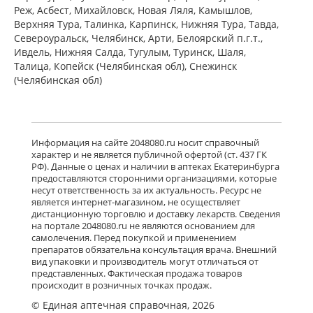
от 442,00 до 442,00
Реж, Асбест, Михайловск, Новая Ляля, Камышлов,
Верхняя Тура, Талинка, Карпинск, Нижняя Тура, Тавда,
Североуральск, Челябинск, Арти, Белоярский п.г.т.,
Ксизал (капли для приема внутрь 5
мг/мл 10 мл, флакон-капельница)
Ивдель, Нижняя Салда, Тугулым, Туринск, Шаля,
ЮСБ Фаршим С.А., Эйсика
Талица, Копейск (Челябинская обл), Снежинск
Фармасьютикалз С.р.Л. - Италия
(Челябинская обл)
есть в 1 аптеках
от 539,00 до 539,00
Гленцет (таблетки покрытые
пленочной оболочкой 5 мг N10)
Информация на сайте 2048080.ru носит справочный
Гленмарк Дженерикс Лимитед -
характер и не является публичной офертой (ст. 437 ГК
Индия
РФ). Данные о ценах и наличии в аптеках Екатеринбурга
Нет в аптеках города
предоставляются сторонними организациями, которые
несут ответственность за их актуальность. Ресурс не
является интернет-магазином, не осуществляет
дистанционную торговлю и доставку лекарств. Сведения
Гленцет (таблетки покрытые
на портале 2048080.ru не являются основанием для
пленочной оболочкой 5 мг N14)
самолечения. Перед покупкой и применением
Гленмарк Дженерикс Лимитед -
Индия
препаратов обязательна консультация врача. Внешний
Нет в аптеках города
вид упаковки и производитель могут отличаться от
представленных. Фактическая продажа товаров
происходит в розничных точках продаж.
© Единая аптечная справочная, 2026
Гленцет (таблетки покрытые