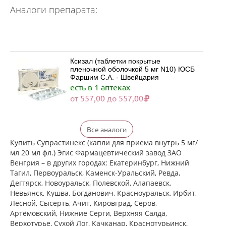
Аналоги препарата:
Ксизал (таблетки покрытые
пленочной оболочкой 5 мг N10) ЮСБ
Фаршим С.А. - Швейцария
есть в 1 аптеках
от 557,00 до 557,00
Ксизал (таблетки покрытые
Все аналоги
пленочной оболочкой 5 мг N14) ЮСБ
Фаршим С.А. - Швейцария
Купить Супрастинекс (капли для приема внутрь 5 мг/
есть в 1 аптеках
мл 20 мл фл.) Эгис Фармацевтический завод ЗАО
от 727,00 до 727,00
Венгрия – в других городах: Екатеринбург, Нижний
Тагил, Первоуральск, Каменск-Уральский, Ревда,
Дегтярск, Новоуральск, Полевской, Алапаевск,
Ксизал (таблетки покрытые
Невьянск, Кушва, Богданович, Красноуральск, Ирбит,
пленочной оболочкой 5 мг N7) ЮСБ
Лесной, Сысерть, Ачит, Кировград, Серов,
Фаршим С.А. - Швейцария
Артёмовский, Нижние Cерги, Верхняя Салда,
есть в 1 аптеках
Верхотурье, Сухой Лог, Качканар, Краснотурьинск,