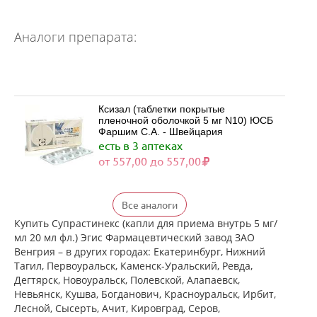
Аналоги препарата:
Ксизал (таблетки покрытые
пленочной оболочкой 5 мг N10) ЮСБ
Фаршим С.А. - Швейцария
есть в 3 аптеках
от 557,00 до 557,00
Ксизал (таблетки покрытые
Все аналоги
пленочной оболочкой 5 мг N14) ЮСБ
Фаршим С.А. - Швейцария
Купить Супрастинекс (капли для приема внутрь 5 мг/
есть в 3 аптеках
мл 20 мл фл.) Эгис Фармацевтический завод ЗАО
от 727,00 до 727,00
Венгрия – в других городах: Екатеринбург, Нижний
Тагил, Первоуральск, Каменск-Уральский, Ревда,
Дегтярск, Новоуральск, Полевской, Алапаевск,
Ксизал (таблетки покрытые
Невьянск, Кушва, Богданович, Красноуральск, Ирбит,
пленочной оболочкой 5 мг N7) ЮСБ
Лесной, Сысерть, Ачит, Кировград, Серов,
Фаршим С.А. - Швейцария