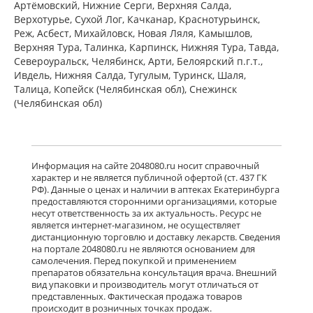
Артёмовский, Нижние Cерги, Верхняя Салда,
есть в 3 аптеках
Верхотурье, Сухой Лог, Качканар, Краснотурьинск,
от 442,00 до 442,00
Реж, Асбест, Михайловск, Новая Ляля, Камышлов,
Верхняя Тура, Талинка, Карпинск, Нижняя Тура, Тавда,
Североуральск, Челябинск, Арти, Белоярский п.г.т.,
Ксизал (капли для приема внутрь 5
мг/мл 10 мл, флакон-капельница)
Ивдель, Нижняя Салда, Тугулым, Туринск, Шаля,
ЮСБ Фаршим С.А., Эйсика
Талица, Копейск (Челябинская обл), Снежинск
Фармасьютикалз С.р.Л. - Италия
(Челябинская обл)
есть в 3 аптеках
от 539,00 до 539,00
Гленцет (таблетки покрытые
пленочной оболочкой 5 мг N10)
Информация на сайте 2048080.ru носит справочный
Гленмарк Дженерикс Лимитед -
характер и не является публичной офертой (ст. 437 ГК
Индия
РФ). Данные о ценах и наличии в аптеках Екатеринбурга
Нет в аптеках города
предоставляются сторонними организациями, которые
несут ответственность за их актуальность. Ресурс не
является интернет-магазином, не осуществляет
дистанционную торговлю и доставку лекарств. Сведения
Гленцет (таблетки покрытые
на портале 2048080.ru не являются основанием для
пленочной оболочкой 5 мг N14)
самолечения. Перед покупкой и применением
Гленмарк Дженерикс Лимитед -
Индия
препаратов обязательна консультация врача. Внешний
Нет в аптеках города
вид упаковки и производитель могут отличаться от
представленных. Фактическая продажа товаров
происходит в розничных точках продаж.