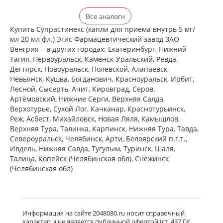
Ксизал (таблетки покрытые
Все аналоги
пленочной оболочкой 5 мг N14) ЮСБ
Фаршим С.А. - Швейцария
Купить Супрастинекс (капли для приема внутрь 5 мг/
есть в 1 аптеках
мл 20 мл фл.) Эгис Фармацевтический завод ЗАО
от 727,00 до 727,00
Венгрия – в других городах: Екатеринбург, Нижний
Тагил, Первоуральск, Каменск-Уральский, Ревда,
Дегтярск, Новоуральск, Полевской, Алапаевск,
Ксизал (таблетки покрытые
Невьянск, Кушва, Богданович, Красноуральск, Ирбит,
пленочной оболочкой 5 мг N7) ЮСБ
Лесной, Сысерть, Ачит, Кировград, Серов,
Фаршим С.А. - Швейцария
Артёмовский, Нижние Cерги, Верхняя Салда,
есть в 1 аптеках
Верхотурье, Сухой Лог, Качканар, Краснотурьинск,
от 442,00 до 442,00
Реж, Асбест, Михайловск, Новая Ляля, Камышлов,
Верхняя Тура, Талинка, Карпинск, Нижняя Тура, Тавда,
Североуральск, Челябинск, Арти, Белоярский п.г.т.,
Ксизал (капли для приема внутрь 5
мг/мл 10 мл, флакон-капельница)
Ивдель, Нижняя Салда, Тугулым, Туринск, Шаля,
ЮСБ Фаршим С.А., Эйсика
Талица, Копейск (Челябинская обл), Снежинск
Фармасьютикалз С.р.Л. - Италия
(Челябинская обл)
есть в 1 аптеках
от 539,00 до 539,00
Гленцет (таблетки покрытые
пленочной оболочкой 5 мг N10)
Информация на сайте 2048080.ru носит справочный
Гленмарк Дженерикс Лимитед -
характер и не является публичной офертой (ст. 437 ГК