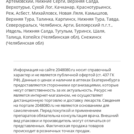
Артёмовский, Нижние Cерги, Верхняя Салда,
есть в 27 аптеках
Верхотурье, Сухой Лог, Качканар, Краснотурьинск,
от 1 023,70 до 1 368,00
Реж, Асбест, Михайловск, Новая Ляля, Камышлов,
Верхняя Тура, Талинка, Карпинск, Нижняя Тура, Тавда,
Североуральск, Челябинск, Арти, Белоярский п.г.т.,
Венарус (табл. п. плен. о. 50 мг+450
мг № 60) Алиум АО (Московская
Ивдель, Нижняя Салда, Тугулым, Туринск, Шаля,
обл,.рп. Оболенск) Россия
Талица, Копейск (Челябинская обл), Снежинск
есть в 29 аптеках
(Челябинская обл)
от 1 458,70 до 2 175,00
Детралекс (табл. п. плен. о. 1000 мг
№ 60) Лаборатории Сервье
Информация на сайте 2048080.ru носит справочный
Индастри Франция Сервье РУС ООО
характер и не является публичной офертой (ст. 437 ГК
Россия
РФ). Данные о ценах и наличии в аптеках Екатеринбурга
есть в 34 аптеках
предоставляются сторонними организациями, которые
от 2 775,00 до 3 786,00
несут ответственность за их актуальность. Ресурс не
является интернет-магазином, не осуществляет
дистанционную торговлю и доставку лекарств. Сведения
Флебавен (табл. п. плен. о. 500 мг №
на портале 2048080.ru не являются основанием для
32) КРКА-Рус ООО Россия
самолечения. Перед покупкой и применением
есть в 4 аптеках
препаратов обязательна консультация врача. Внешний
от 920,00 до 980,00
вид упаковки и производитель могут отличаться от
представленных. Фактическая продажа товаров
происходит в розничных точках продаж.