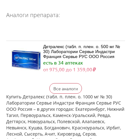
Аналоги препарата:
Детралекс (табл. п. плен. о. 500 мг №
30) Лаборатории Сервье Индастри
Франция Сервье РУС ООО Россия
есть в 34 аптеках
от 975,00 до 1 359,00
Детралекс (табл. п. плен. о. 500 мг №
Все аналоги
60) Лаборатории Сервье Индастри
Франция Сервье РУС ООО Россия
Купить Детралекс (табл. п. плен. о. 1000 мг № 30)
есть в 28 аптеках
Лаборатории Сервье Индастри Франция Сервье РУС
от 1 885,00 до 2 464,00
ООО Россия – в других городах: Екатеринбург, Нижний
Тагил, Первоуральск, Каменск-Уральский, Ревда,
Дегтярск, Новоуральск, Полевской, Алапаевск,
Венарус (табл. п. плен. о. 50 мг+450
Невьянск, Кушва, Богданович, Красноуральск, Ирбит,
мг № 30) Алиум АО (Московская
Лесной, Сысерть, Ачит, Кировград, Серов,
обл,.рп. Оболенск) Россия