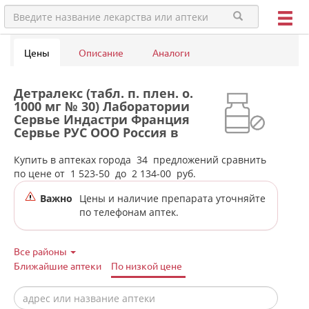
Цены
Описание
Аналоги
Детралекс (табл. п. плен. о.
1000 мг № 30) Лаборатории
Сервье Индастри Франция
Сервье РУС ООО Россия в
аптеках города
Первоуральска
Купить в аптеках города
34
предложений сравнить
по цене от
1 523-50
до
2 134-00
руб.
Важно
Цены и наличие препарата уточняйте
по телефонам аптек.
Все районы
Ближайшие аптеки
По низкой цене