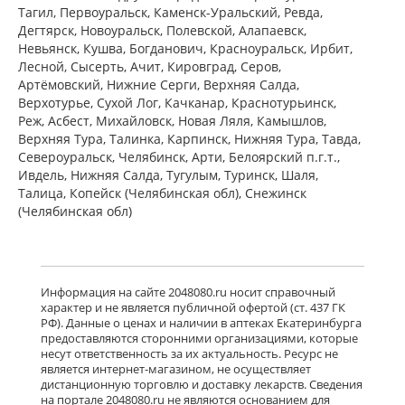
Тагил, Первоуральск, Каменск-Уральский, Ревда,
Дегтярск, Новоуральск, Полевской, Алапаевск,
Венарус (табл. п. плен. о. 50 мг+450
Невьянск, Кушва, Богданович, Красноуральск, Ирбит,
мг № 30) Алиум АО (Московская
Лесной, Сысерть, Ачит, Кировград, Серов,
обл,.рп. Оболенск) Россия
Артёмовский, Нижние Cерги, Верхняя Салда,
есть в 5 аптеках
Верхотурье, Сухой Лог, Качканар, Краснотурьинск,
от 823,00 до 1 209,00
Реж, Асбест, Михайловск, Новая Ляля, Камышлов,
Верхняя Тура, Талинка, Карпинск, Нижняя Тура, Тавда,
Североуральск, Челябинск, Арти, Белоярский п.г.т.,
Венарус (табл. п. плен. о. 50 мг+450
мг № 60) Алиум АО (Московская
Ивдель, Нижняя Салда, Тугулым, Туринск, Шаля,
обл,.рп. Оболенск) Россия
Талица, Копейск (Челябинская обл), Снежинск
есть в 3 аптеках
(Челябинская обл)
от 2 079,00 до 2 079,00
Детралекс (табл. п. плен. о. 1000 мг
№ 60) Лаборатории Сервье
Информация на сайте 2048080.ru носит справочный
Индастри Франция Сервье РУС ООО
характер и не является публичной офертой (ст. 437 ГК
Россия
РФ). Данные о ценах и наличии в аптеках Екатеринбурга
есть в 5 аптеках
предоставляются сторонними организациями, которые
от 2 950,20 до 3 232,00
несут ответственность за их актуальность. Ресурс не
является интернет-магазином, не осуществляет
дистанционную торговлю и доставку лекарств. Сведения
Флебавен (табл. п. плен. о. 500 мг №
на портале 2048080.ru не являются основанием для
32) КРКА-Рус ООО Россия