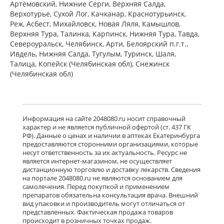
Артёмовский, Нижние Cерги, Верхняя Салда,
есть в 3 аптеках
Верхотурье, Сухой Лог, Качканар, Краснотурьинск,
от 1 183,00 до 1 183,00
Реж, Асбест, Михайловск, Новая Ляля, Камышлов,
Верхняя Тура, Талинка, Карпинск, Нижняя Тура, Тавда,
Североуральск, Челябинск, Арти, Белоярский п.г.т.,
Венарус (табл. п. плен. о. 50 мг+450
мг № 60) Алиум АО (Московская
Ивдель, Нижняя Салда, Тугулым, Туринск, Шаля,
обл,.рп. Оболенск) Россия
Талица, Копейск (Челябинская обл), Снежинск
есть в 3 аптеках
(Челябинская обл)
от 2 079,00 до 2 079,00
Детралекс (табл. п. плен. о. 1000 мг
№ 60) Лаборатории Сервье
Информация на сайте 2048080.ru носит справочный
Индастри Франция Сервье РУС ООО
характер и не является публичной офертой (ст. 437 ГК
Россия
РФ). Данные о ценах и наличии в аптеках Екатеринбурга
есть в 3 аптеках
предоставляются сторонними организациями, которые
от 3 232,00 до 3 232,00
несут ответственность за их актуальность. Ресурс не
является интернет-магазином, не осуществляет
дистанционную торговлю и доставку лекарств. Сведения
Флебавен (табл. п. плен. о. 500 мг №
на портале 2048080.ru не являются основанием для
32) КРКА-Рус ООО Россия
самолечения. Перед покупкой и применением
есть в 3 аптеках
препаратов обязательна консультация врача. Внешний
от 920,00 до 920,00
вид упаковки и производитель могут отличаться от
представленных. Фактическая продажа товаров
происходит в розничных точках продаж.