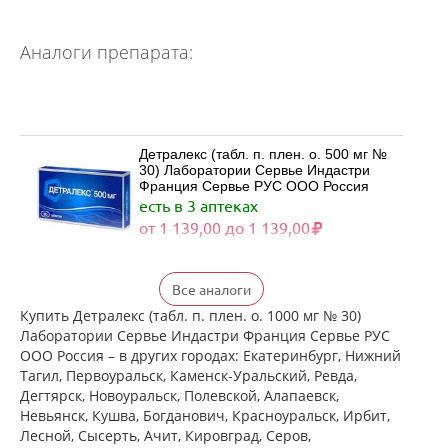
Аналоги препарата:
Детралекс (табл. п. плен. о. 500 мг №
30) Лаборатории Сервье Индастри
Франция Сервье РУС ООО Россия
есть в 3 аптеках
от 1 139,00 до 1 139,00
Детралекс (табл. п. плен. о. 500 мг №
Все аналоги
60) Лаборатории Сервье Индастри
Франция Сервье РУС ООО Россия
Купить Детралекс (табл. п. плен. о. 1000 мг № 30)
есть в 3 аптеках
Лаборатории Сервье Индастри Франция Сервье РУС
от 2 164,00 до 2 164,00
ООО Россия – в других городах: Екатеринбург, Нижний
Тагил, Первоуральск, Каменск-Уральский, Ревда,
Дегтярск, Новоуральск, Полевской, Алапаевск,
Венарус (табл. п. плен. о. 50 мг+450
Невьянск, Кушва, Богданович, Красноуральск, Ирбит,
мг № 30) Алиум АО (Московская
Лесной, Сысерть, Ачит, Кировград, Серов,
обл,.рп. Оболенск) Россия