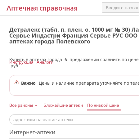
Аптечная справочная
Детралекс (табл. п. плен. о. 1000 мг № 30) 
Сервье Индастри Франция Сервье РУС ООО 
аптеках города Полевского
Купить в аптеках города
6
предложений сравнить по цен
Инструкция
Аналоги
руб.
Важно
Цены и наличие препарата уточняйте по тел
Все районы
Ближайшие аптеки
По низкой цене
Интернет-аптеки