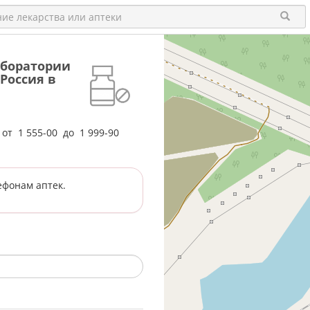
Лаборатории
Россия в
е от
1 555-00
до
1 999-90
ефонам аптек.