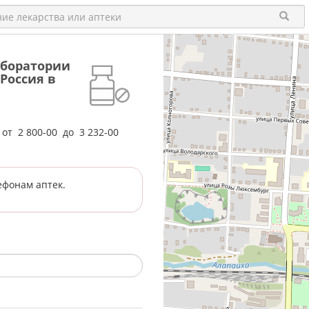
Лаборатории
Россия в
е от
2 800-00
до
3 232-00
ефонам аптек.