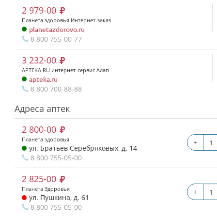
2 979-00
Планета здоровья Интернет-заказ
planetazdorovo.ru
8 800 755-00-77
3 232-00
APTEKA.RU интернет-сервис Алап
apteka.ru
8 800 700-88-88
Адреса аптек
2 800-00
Планета здоровья
+
ул. Братьев Серебряковых, д. 14
8 800 755-05-00
2 825-00
Планета Здоровья
+
ул. Пушкина, д. 61
8 800 755-05-00