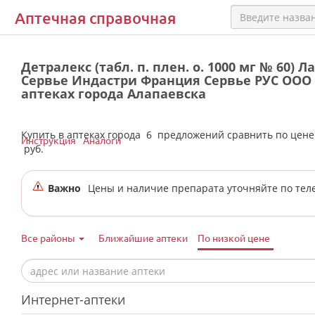
Аптечная справочная
Детралекс (табл. п. плен. о. 1000 мг № 60) 
Сервье Индастри Франция Сервье РУС ООО 
аптеках города Алапаевска
Купить в аптеках города
6
предложений сравнить по цен
Инструкция
Аналоги
руб.
Важно
Цены и наличие препарата уточняйте по тел
Все районы
Ближайшие аптеки
По низкой цене
Интернет-аптеки