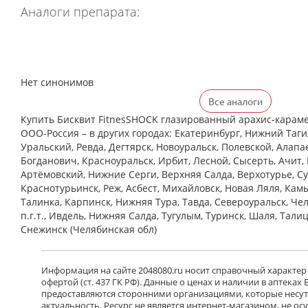
Аналоги препарата:
Нет синонимов
Все аналоги
Купить Бисквит FitnesSHOCK глазированный арахис-караме
ООО-Россия – в других городах: Екатеринбург, Нижний Таги
Уральский, Ревда, Дегтярск, Новоуральск, Полевской, Алапа
Богданович, Красноуральск, Ирбит, Лесной, Сысерть, Ачит, 
Артёмовский, Нижние Cерги, Верхняя Салда, Верхотурье, Су
Краснотурьинск, Реж, Асбест, Михайловск, Новая Ляля, Кам
Талинка, Карпинск, Нижняя Тура, Тавда, Североуральск, Че
п.г.т., Ивдель, Нижняя Салда, Тугулым, Туринск, Шаля, Тали
Снежинск (Челябинская обл)
Информация на сайте 2048080.ru носит справочный характер
офертой (ст. 437 ГК РФ). Данные о ценах и наличии в аптеках
предоставляются сторонними организациями, которые несут 
актуальность. Ресурс не является интернет-магазином, не о