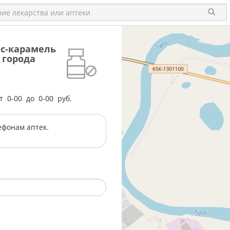
ис-карамель
 города
от
0-00
до
0-00
руб.
ефонам аптек.