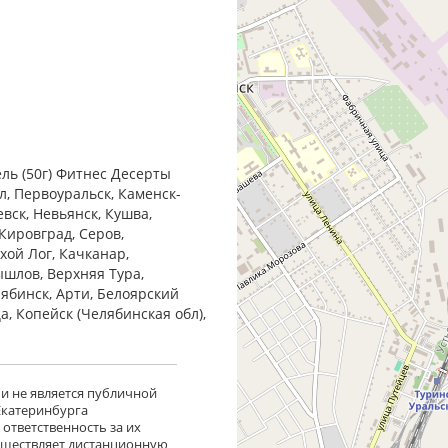
ль (50г) Фитнес Десерты
л, Первоуральск, Каменск-
евск, Невьянск, Кушва,
Кировград, Серов,
хой Лог, Качканар,
ышлов, Верхняя Тура,
лябинск, Арти, Белоярский
ца, Копейск (Челябинская обл),
 и не является публичной
 Екатеринбурга
ответственность за их
существляет дистанционную