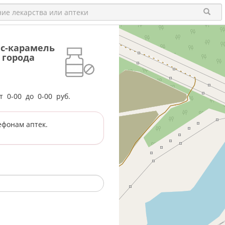
ис-карамель
 города
от
0-00
до
0-00
руб.
ефонам аптек.