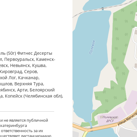
ль (50г) Фитнес Десерты
л, Первоуральск, Каменск-
евск, Невьянск, Кушва,
Кировград, Серов,
хой Лог, Качканар,
ышлов, Верхняя Тура,
лябинск, Арти, Белоярский
ца, Копейск (Челябинская обл),
 и не является публичной
 Екатеринбурга
ответственность за их
существляет дистанционную