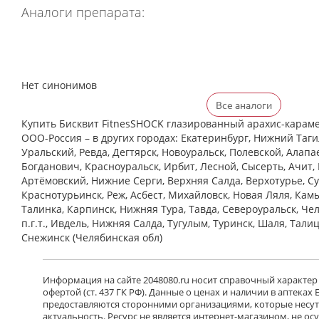
Аналоги препарата:
Нет синонимов
Все аналоги
Купить Бисквит FitnesSHOCK глазированный арахис-караме
ООО-Россия – в других городах: Екатеринбург, Нижний Таги
Уральский, Ревда, Дегтярск, Новоуральск, Полевской, Алапа
Богданович, Красноуральск, Ирбит, Лесной, Сысерть, Ачит, 
Артёмовский, Нижние Cерги, Верхняя Салда, Верхотурье, Су
Краснотурьинск, Реж, Асбест, Михайловск, Новая Ляля, Кам
Талинка, Карпинск, Нижняя Тура, Тавда, Североуральск, Че
п.г.т., Ивдель, Нижняя Салда, Тугулым, Туринск, Шаля, Тали
Снежинск (Челябинская обл)
Информация на сайте 2048080.ru носит справочный характер
офертой (ст. 437 ГК РФ). Данные о ценах и наличии в аптеках
предоставляются сторонними организациями, которые несут 
актуальность. Ресурс не является интернет-магазином, не о