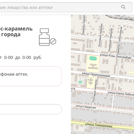
ис-карамель
 города
от
0-00
до
0-00
руб.
ефонам аптек.