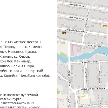
ль (50г) Фитнес Десерты
л, Первоуральск, Каменск-
евск, Невьянск, Кушва,
Кировград, Серов,
хой Лог, Качканар,
ышлов, Верхняя Тура,
лябинск, Арти, Белоярский
ца, Копейск (Челябинская обл),
 и не является публичной
 Екатеринбурга
ответственность за их
существляет дистанционную