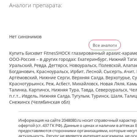
Аналоги препарата:
Нет синонимов
Все аналоги
Купить Бисквит FitnesSHOCK глазированный арахис-караме
ООО-Россия – в других городах: Екатеринбург, Нижний Таги
Уральский, Ревда, Дегтярск, Новоуральск, Полевской, Алапа
Богданович, Красноуральск, Ирбит, Лесной, Сысерть, Ачит, 
Артёмовский, Нижние Cерги, Верхняя Салда, Верхотурье, Су
Краснотурьинск, Реж, Асбест, Михайловск, Новая Ляля, Кам
Талинка, Карпинск, Нижняя Тура, Тавда, Североуральск, Че
п.г.т., Ивдель, Нижняя Салда, Тугулым, Туринск, Шаля, Тали
Снежинск (Челябинская обл)
Информация на сайте 2048080.ru носит справочный характер
офертой (ст. 437 ГК РФ). Данные о ценах и наличии в аптеках
предоставляются сторонними организациями, которые несут 
актуальность. Ресурс не является интернет-магазином, не о