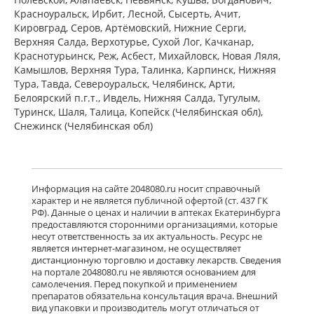
Красноуральск, Ирбит, Лесной, Сысерть, Ачит,
Кировград, Серов, Артёмовский, Нижние Cерги,
Верхняя Салда, Верхотурье, Сухой Лог, Качканар,
Краснотурьинск, Реж, Асбест, Михайловск, Новая Ляля,
Камышлов, Верхняя Тура, Талинка, Карпинск, Нижняя
Тура, Тавда, Североуральск, Челябинск, Арти,
Белоярский п.г.т., Ивдель, Нижняя Салда, Тугулым,
Туринск, Шаля, Талица, Копейск (Челябинская обл),
Снежинск (Челябинская обл)
Информация на сайте 2048080.ru носит справочный
характер и не является публичной офертой (ст. 437 ГК
РФ). Данные о ценах и наличии в аптеках Екатеринбурга
предоставляются сторонними организациями, которые
несут ответственность за их актуальность. Ресурс не
является интернет-магазином, не осуществляет
дистанционную торговлю и доставку лекарств. Сведения
на портале 2048080.ru не являются основанием для
самолечения. Перед покупкой и применением
препаратов обязательна консультация врача. Внешний
вид упаковки и производитель могут отличаться от