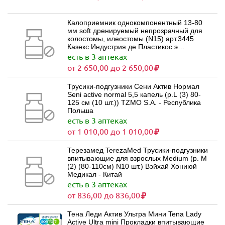
Калоприемник однокомпонентный 13-80
мм soft дренируемый непрозрачный для
колостомы, илеостомы (N15) арт.3445
Казекс Индустрия де Пластикос э
Продутос Медикос Лимитада - Бразилия
есть в 3 аптеках
от 2 650,00 до 2 650,00
Трусики-подгузники Сени Актив Нормал
Seni active normal 5,5 капель (р.L (3) 80-
125 см (10 шт.)) TZMO S.A. - Республика
Польша
есть в 3 аптеках
от 1 010,00 до 1 010,00
Терезамед TerezaMed Трусики-подгузники
впитывающие для взрослых Medium (р. M
(2) (80-110см) N10 шт.) Вэйхай Хониюй
Медикал - Китай
есть в 3 аптеках
от 836,00 до 836,00
Тена Леди Актив Ультра Мини Tena Lady
Active Ultra mini Прокладки впитывающие