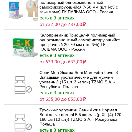
полимерный однокомпонентный
самофиксирующийся 7-50 мм (шт. №5 с
зажимами) ГК ПАЛЬМА ООО - Россия
есть в 3 аптеках
от 737,00 до 737,00
Калоприемник Триоцел-К полимерный
однокомпонентный самофиксирующийся
прозрачный 20-70 мм (шт. №5) ГК
ПАЛЬМА ООО - Россия
есть в 3 аптеках
от 633,00 до 633,00
Сени Мен Экстра Seni Man Extra Level 3
Вкладыши урологические для мужчин
уровень 3 (15 шт. 3 капли) TZMO S.A. -
Республика Польша
есть в 3 аптеках
от 655,00 до 655,00
Трусики-подгузники Сени Актив Нормал
Seni active normal 5,5 капель (р.XL (4) 120-
160 см (10 шт)) TZMO S.A. - Республика
Польша
есть в 3 аптеках