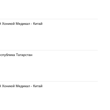
ай Хониюй Медикал - Китай
Республика Татарстан
ай Хониюй Медикал - Китай