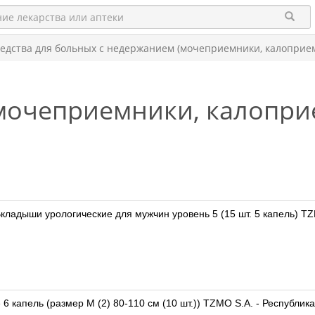
едства для больных с недержанием (мочеприемники, калоприем
мочеприемники, калопри
кладыши урологические для мужчин уровень 5 (15 шт. 5 капель) T
e 6 капель (размер M (2) 80-110 см (10 шт.)) TZMO S.A. - Республи