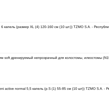
e 6 капель (размер XL (4) 120-160 см (10 шт.)) TZMO S.A. - Респуб
 soft дренируемый непрозрачный для колостомы, илеостомы (N15)
i active normal 5,5 капель (р.S (1) 55-85 см (10 шт)) TZMO S.A. -