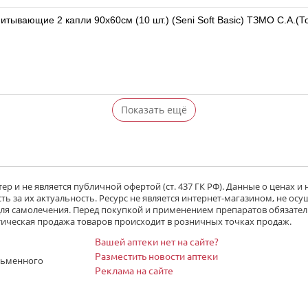
итывающие 2 капли 90х60см (10 шт.) (Seni Soft Basic) ТЗМО С.А.
Показать ещё
р и не является публичной офертой (ст. 437 ГК РФ). Данные о ценах и
ь за их актуальность. Ресурс не является интернет-магазином, не осу
 для самолечения. Перед покупкой и применением препаратов обязател
тическая продажа товаров происходит в розничных точках продаж.
Вашей аптеки нет на сайте?
Разместить новости аптеки
сьменного
Реклама на сайте