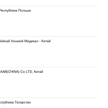
- Республика Польша
 Вэйхай Хониюй Медикал - Китай
) AAB(CHINA) Co LTD, Китай
еспублика Татарстан