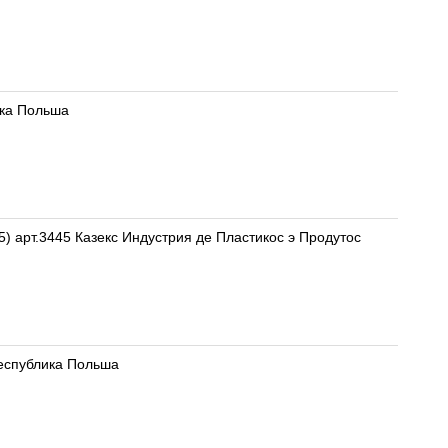
лика Польша
 арт.3445 Казекс Индустрия де Пластикос э Продутос
 Республика Польша