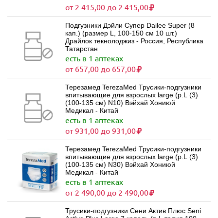
от 2 415,00 до 2 415,00
Подгузники Дэйли Супер Dailee Super (8
кап.) (размер L, 100-150 см 10 шт.)
Драйлок текнолоджиз - Россия, Республика
Татарстан
есть в 1 аптеках
от 657,00 до 657,00
Терезамед TerezaMed Трусики-подгузники
впитывающие для взрослых large (р.L (3)
(100-135 см) N10) Вэйхай Хониюй
Медикал - Китай
есть в 1 аптеках
от 931,00 до 931,00
Терезамед TerezaMed Трусики-подгузники
впитывающие для взрослых large (р.L (3)
(100-135 см) N30) Вэйхай Хониюй
Медикал - Китай
есть в 1 аптеках
от 2 490,00 до 2 490,00
Трусики-подгузники Сени Актив Плюс Seni