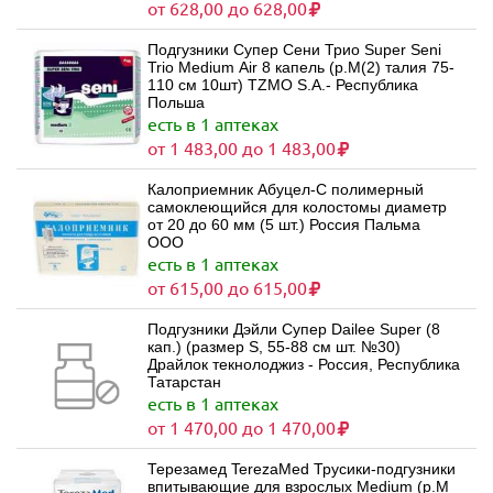
от 628,00 до 628,00
Подгузники Супер Сени Трио Super Seni
Trio Medium Air 8 капель (р.M(2) талия 75-
110 см 10шт) TZMO S.A.- Республика
Польша
есть в 1 аптеках
от 1 483,00 до 1 483,00
Калоприемник Абуцел-С полимерный
самоклеющийся для колостомы диаметр
от 20 до 60 мм (5 шт.) Россия Пальма
ООО
есть в 1 аптеках
от 615,00 до 615,00
Подгузники Дэйли Супер Dailee Super (8
кап.) (размер S, 55-88 см шт. №30)
Драйлок текнолоджиз - Россия, Республика
Татарстан
есть в 1 аптеках
от 1 470,00 до 1 470,00
Терезамед TerezaMed Трусики-подгузники
впитывающие для взрослых Medium (р.M