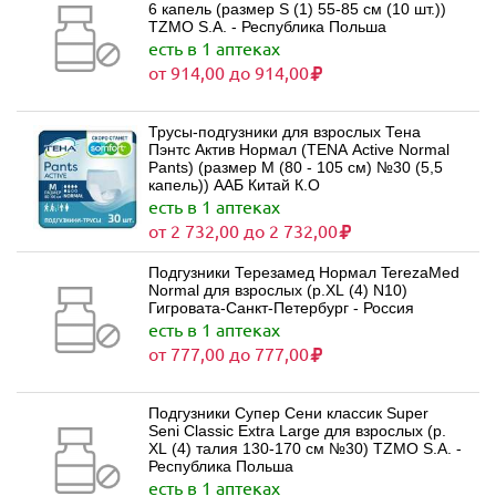
6 капель (размер S (1) 55-85 см (10 шт.))
TZMO S.A. - Республика Польша
есть в 1 аптеках
от 914,00 до 914,00
Трусы-подгузники для взрослых Тена
Пэнтс Актив Нормал (TENA Active Normal
Pants) (размер M (80 - 105 см) №30 (5,5
капель)) ААБ Китай К.О
есть в 1 аптеках
от 2 732,00 до 2 732,00
Подгузники Терезамед Нормал TerezaMed
Normal для взрослых (р.XL (4) N10)
Гигровата-Санкт-Петербург - Россия
есть в 1 аптеках
от 777,00 до 777,00
Подгузники Супер Сени классик Super
Seni Classic Extra Large для взрослых (р.
XL (4) талия 130-170 см №30) TZMO S.A. -
Республика Польша
есть в 1 аптеках