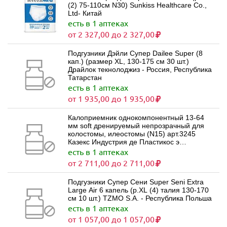
(2) 75-110см N30) Sunkiss Healthcare Co.,
Ltd- Китай
есть в 1 аптеках
от 2 327,00 до 2 327,00
Подгузники Дэйли Супер Dailee Super (8
кап.) (размер XL, 130-175 см 30 шт.)
Драйлок текнолоджиз - Россия, Республика
Татарстан
есть в 1 аптеках
от 1 935,00 до 1 935,00
Калоприемник однокомпонентный 13-64
мм soft дренируемый непрозрачный для
колостомы, илеостомы (N15) арт.3245
Казекс Индустрия де Пластикос э
Продутос Медикос Лимитада - Бразилия
есть в 1 аптеках
от 2 711,00 до 2 711,00
Подгузники Супер Сени Super Seni Extra
Large Air 6 капель (р.XL (4) талия 130-170
см 10 шт.) TZMO S.A. - Республика Польша
есть в 1 аптеках
от 1 057,00 до 1 057,00