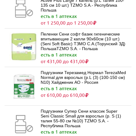
Active Plus Large 7 капель (р.L талия 100-
135 см 10 шт.) TZMO S.A.- Республика
Польша
есть в 1 аптеках
от 1 250,00 до 1 250,00
Пеленки Сени софт базик гигенические
впитывающие 2 капли 90х60см (10 шт.)
(Seni Soft Basic) ТЗМО С.А.(Торунский ЗД)
ПольшаTZMO S.A. - Польша
есть в 1 аптеках
от 431,00 до 431,00
Подгузники Терезамед Нормал TerezaMed
Normal для взрослых (р.L (3) (100-150 см)
N10) Хайдженик АО - Россия
есть в 1 аптеках
от 610,00 до 610,00
Подгузники Супер Сени классик Super
Seni Classic Small для взрослых (р. S (1)
талия 55-80 см №10) TZMO S.A. -
Республика Польша
есть в 1 аптеках