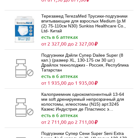
Терезамед TerezaMed Трусики-подгузники
впитывающие для взрослых Medium (р.M
(2) 75-110см N30) Sunkiss Healthcare Co.,
Ltd- Китай
есть в 6 аптеках
от 2 327,00 до 2 327,00
Подгузники Дэйли Супер Dailee Super (8
кап.) (размер XL, 130-175 см 30 шт.)
Драйлок текнолоджиз - Россия, Республика
Татарстан
есть в 6 аптеках
от 1 935,00 до 1 935,00
Калоприемник однокомпонентный 13-64
мм soft дренируемый непрозрачный для
колостомы, илеостомы (N15) арт.3245
Казекс Индустрия де Пластикос э
Продутос Медикос Лимитада - Бразилия
есть в 6 аптеках
от 2 711,00 до 2 711,00
Подгузники Супер Сени Super Seni Extra