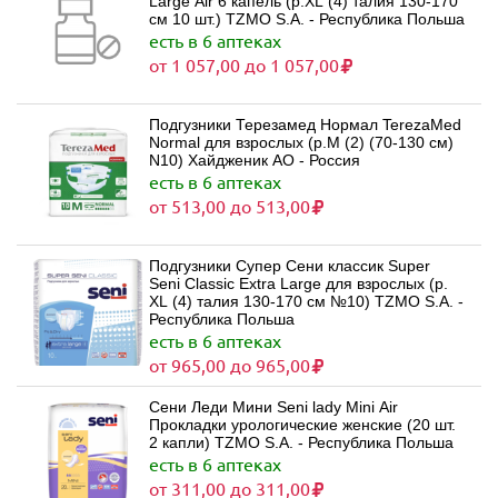
Large Air 6 капель (р.XL (4) талия 130-170
см 10 шт.) TZMO S.A. - Республика Польша
есть в 6 аптеках
от 1 057,00 до 1 057,00
Подгузники Терезамед Нормал TerezaMed
Normal для взрослых (р.M (2) (70-130 см)
N10) Хайдженик АО - Россия
есть в 6 аптеках
от 513,00 до 513,00
Подгузники Супер Сени классик Super
Seni Classic Extra Large для взрослых (р.
XL (4) талия 130-170 см №10) TZMO S.A. -
Республика Польша
есть в 6 аптеках
от 965,00 до 965,00
Сени Леди Мини Seni lady Mini Air
Прокладки урологические женские (20 шт.
2 капли) TZMO S.A. - Республика Польша
есть в 6 аптеках
от 311,00 до 311,00