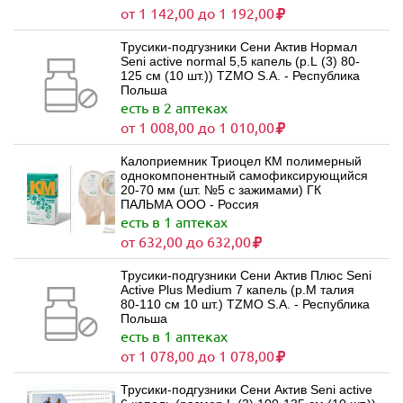
от 1 142,00 до 1 192,00
Трусики-подгузники Сени Актив Нормал
Seni active normal 5,5 капель (р.L (3) 80-
125 см (10 шт.)) TZMO S.A. - Республика
Польша
есть в 2 аптеках
от 1 008,00 до 1 010,00
Калоприемник Триоцел КМ полимерный
однокомпонентный самофиксирующийся
20-70 мм (шт. №5 с зажимами) ГК
ПАЛЬМА ООО - Россия
есть в 1 аптеках
от 632,00 до 632,00
Трусики-подгузники Сени Актив Плюс Seni
Active Plus Medium 7 капель (р.M талия
80-110 см 10 шт.) TZMO S.A. - Республика
Польша
есть в 1 аптеках
от 1 078,00 до 1 078,00
Трусики-подгузники Сени Актив Seni active