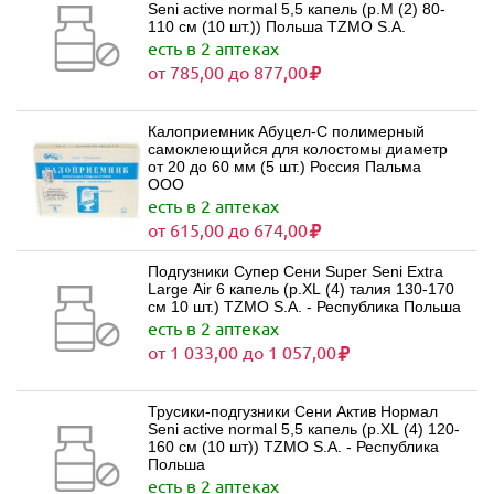
Seni active normal 5,5 капель (р.M (2) 80-
110 см (10 шт.)) Польша TZMO S.A.
есть в 2 аптеках
от 785,00 до 877,00
Калоприемник Абуцел-С полимерный
самоклеющийся для колостомы диаметр
от 20 до 60 мм (5 шт.) Россия Пальма
ООО
есть в 2 аптеках
от 615,00 до 674,00
Подгузники Супер Сени Super Seni Extra
Large Air 6 капель (р.XL (4) талия 130-170
см 10 шт.) TZMO S.A. - Республика Польша
есть в 2 аптеках
от 1 033,00 до 1 057,00
Трусики-подгузники Сени Актив Нормал
Seni active normal 5,5 капель (р.XL (4) 120-
160 см (10 шт)) TZMO S.A. - Республика
Польша
есть в 2 аптеках