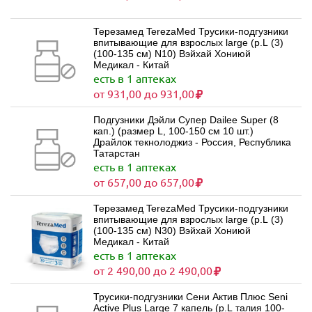
Терезамед TerezaMed Трусики-подгузники
впитывающие для взрослых large (р.L (3)
(100-135 см) N10) Вэйхай Хониюй
Медикал - Китай
есть в 1 аптеках
от 931,00 до 931,00
Подгузники Дэйли Супер Dailee Super (8
кап.) (размер L, 100-150 см 10 шт.)
Драйлок текнолоджиз - Россия, Республика
Татарстан
есть в 1 аптеках
от 657,00 до 657,00
Терезамед TerezaMed Трусики-подгузники
впитывающие для взрослых large (р.L (3)
(100-135 см) N30) Вэйхай Хониюй
Медикал - Китай
есть в 1 аптеках
от 2 490,00 до 2 490,00
Трусики-подгузники Сени Актив Плюс Seni
Active Plus Large 7 капель (р.L талия 100-