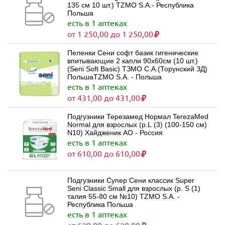
135 см 10 шт.) TZMO S.A.- Республика
Польша
есть в 1 аптеках
от 1 250,00 до 1 250,00
Пеленки Сени софт базик гигенические
впитывающие 2 капли 90х60см (10 шт.)
(Seni Soft Basic) ТЗМО С.А.(Торунский ЗД)
ПольшаTZMO S.A. - Польша
есть в 1 аптеках
от 431,00 до 431,00
Подгузники Терезамед Нормал TerezaMed
Normal для взрослых (р.L (3) (100-150 см)
N10) Хайдженик АО - Россия
есть в 1 аптеках
от 610,00 до 610,00
Подгузники Супер Сени классик Super
Seni Classic Small для взрослых (р. S (1)
талия 55-80 см №10) TZMO S.A. -
Республика Польша
есть в 1 аптеках