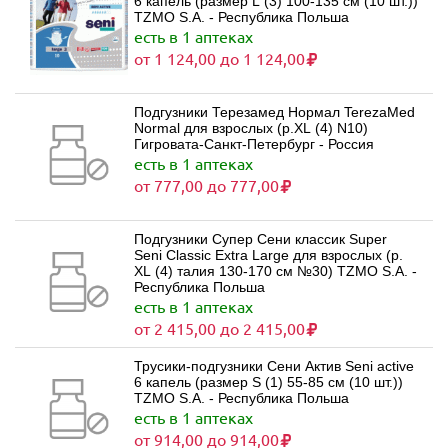
6 капель (размер L (3) 100-135 см (10 шт.))
TZMO S.A. - Республика Польша
есть в 1 аптеках
от 1 124,00 до 1 124,00
Подгузники Терезамед Нормал TerezaMed
Normal для взрослых (р.XL (4) N10)
Гигровата-Санкт-Петербург - Россия
есть в 1 аптеках
от 777,00 до 777,00
Подгузники Супер Сени классик Super
Seni Classic Extra Large для взрослых (р.
XL (4) талия 130-170 см №30) TZMO S.A. -
Республика Польша
есть в 1 аптеках
от 2 415,00 до 2 415,00
Трусики-подгузники Сени Актив Seni active
6 капель (размер S (1) 55-85 см (10 шт.))
TZMO S.A. - Республика Польша
есть в 1 аптеках
от 914,00 до 914,00