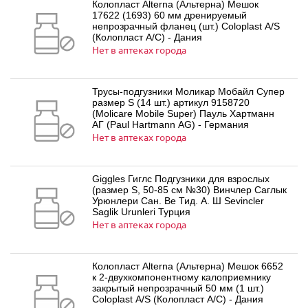
Колопласт Alterna (Альтерна) Мешок
17622 (1693) 60 мм дренируемый
непрозрачный фланец (шт.) Coloplast A/S
(Колопласт А/С) - Дания
Нет в аптеках города
Трусы-подгузники Моликар Мобайл Супер
размер S (14 шт.) артикул 9158720
(Molicare Mobile Super) Пауль Хартманн
АГ (Paul Hartmann AG) - Германия
Нет в аптеках города
Giggles Гиглс Подгузники для взрослых
(размер S, 50-85 см №30) Винчлер Саглык
Урюнлери Сан. Ве Тид. А. Ш Sevincler
Saglik Urunleri Турция
Нет в аптеках города
Колопласт Alterna (Альтерна) Мешок 6652
к 2-двухкомпонентному калоприемнику
закрытый непрозрачный 50 мм (1 шт.)
Coloplast A/S (Колопласт А/С) - Дания