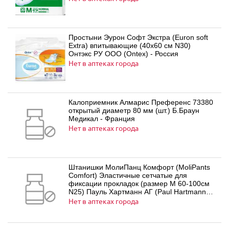
Простыни Эурон Софт Экстра (Euron soft
Extra) впитывающие (40х60 см N30)
Онтэкс РУ ООО (Ontex) - Россия
Нет в аптеках города
Калоприемник Алмарис Преференс 73380
открытый диаметр 80 мм (шт.) Б.Браун
Медикал - Франция
Нет в аптеках города
Штанишки МолиПанц Комфорт (MoliPants
Comfort) Эластичные сетчатые для
фиксации прокладок (размер M 60-100см
N25) Пауль Хартманн АГ (Paul Hartmann
AG) - Германия
Нет в аптеках города