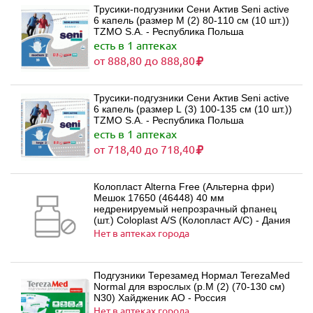
Трусики-подгузники Сени Актив Seni active
6 капель (размер M (2) 80-110 см (10 шт.))
TZMO S.A. - Республика Польша
есть в 1 аптеках
от 888,80 до 888,80
Трусики-подгузники Сени Актив Seni active
6 капель (размер L (3) 100-135 см (10 шт.))
TZMO S.A. - Республика Польша
есть в 1 аптеках
от 718,40 до 718,40
Колопласт Alterna Free (Альтерна фри)
Мешок 17650 (46448) 40 мм
недренируемый непрозрачный фпанец
(шт.) Coloplast A/S (Колопласт А/С) - Дания
Нет в аптеках города
Подгузники Терезамед Нормал TerezaMed
Normal для взрослых (р.M (2) (70-130 см)
N30) Хайдженик АО - Россия
Нет в аптеках города