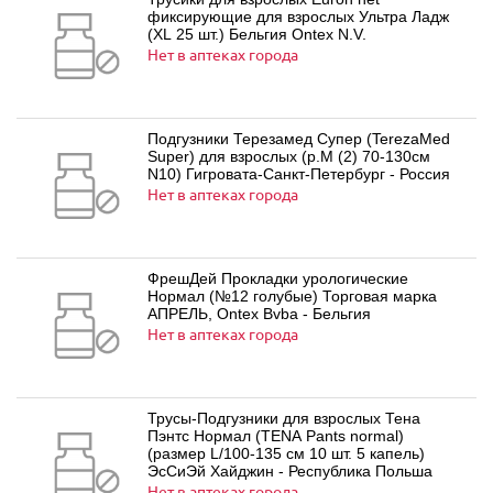
фиксирующие для взрослых Ультра Ладж
(XL 25 шт.) Бельгия Ontex N.V.
Нет в аптеках города
Подгузники Терезамед Супер (TerezaMed
Super) для взрослых (р.M (2) 70-130см
N10) Гигровата-Санкт-Петербург - Россия
Нет в аптеках города
ФрешДей Прокладки урологические
Нормал (№12 голубые) Торговая марка
АПРЕЛЬ, Ontex Bvba - Бельгия
Нет в аптеках города
Трусы-Подгузники для взрослых Тена
Пэнтс Нормал (TENA Pants normal)
(размер L/100-135 см 10 шт. 5 капель)
ЭсСиЭй Хайджин - Республика Польша
Нет в аптеках города