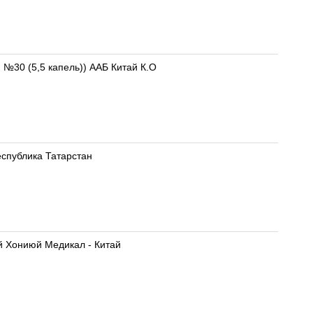
) №30 (5,5 капель)) ААБ Китай К.О
Республика Татарстан
ай Хониюй Медикал - Китай