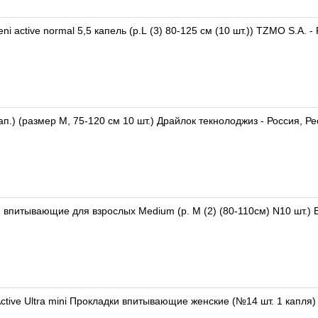
i active normal 5,5 капель (р.L (3) 80-125 см (10 шт.)) TZMO S.A. 
ап.) (размер M, 75-120 см 10 шт.) Драйлок текнолоджиз - Россия, Р
 впитывающие для взрослых Medium (р. M (2) (80-110см) N10 шт.)
ctive Ultra mini Прокладки впитывающие женские (№14 шт. 1 капля