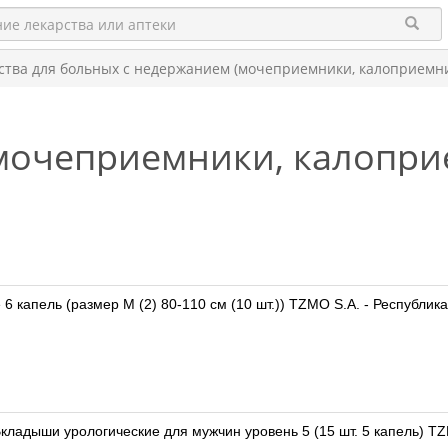
ства для больных с недержанием (мочеприемники, калоприемни
мочеприемники, калопри
e 6 капель (размер M (2) 80-110 см (10 шт.)) TZMO S.A. - Республи
кладыши урологические для мужчин уровень 5 (15 шт. 5 капель) T