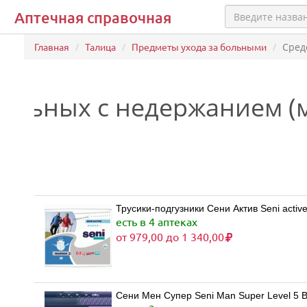
Аптечная справочная
Главная
Талица
Предметы ухода за больными
Сред
больных с недержанием (
Трусики-подгузники Сени Актив Seni activ
есть в 4 аптеках
от 979,00 до 1 340,00
Сени Мен Супер Seni Man Super Level 5 В