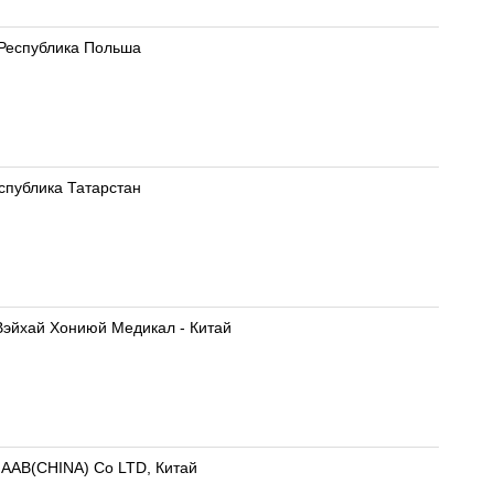
- Республика Польша
еспублика Татарстан
 Вэйхай Хониюй Медикал - Китай
) AAB(CHINA) Co LTD, Китай