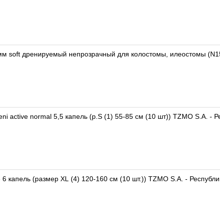
 soft дренируемый непрозрачный для колостомы, илеостомы (N15)
i active normal 5,5 капель (р.S (1) 55-85 см (10 шт)) TZMO S.A. -
e 6 капель (размер XL (4) 120-160 см (10 шт.)) TZMO S.A. - Респуб