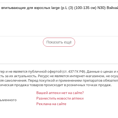
впитывающие для взрослых large (р.L (3) (100-135 см) N30) Вэйх
Показать ещё
р и не является публичной офертой (ст. 437 ГК РФ). Данные о ценах и
ь за их актуальность. Ресурс не является интернет-магазином, не осу
 для самолечения. Перед покупкой и применением препаратов обязател
тическая продажа товаров происходит в розничных точках продаж.
Вашей аптеки нет на сайте?
Разместить новости аптеки
сьменного
Реклама на сайте