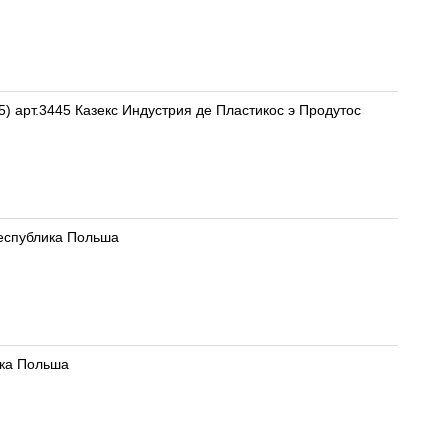
 арт.3445 Казекс Индустрия де Пластикос э Продутос
 Республика Польша
лика Польша