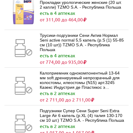
Прокладки урологические женские (20 шт.
2 капли) TZMO S.A. - Республика Польша
есть в 4 аптеках
от 311,00 до 464,00
Трусики-подгузники Сени Актив Нормал
Seni active normal 5,5 капель (р.S (1) 55-85
см (10 шт)) TZMO S.A. - Республика
Польша
есть в 4 аптеках
от 774,00 до 935,00
Калоприемник однокомпонентный 13-64
мм soft дренируемый непрозрачный для
колостомы, илеостомы (N15) арт.3245
Казекс Индустрия де Пластикос э
Продутос Медикос Лимитада - Бразилия
есть в 2 аптеках
от 2 711,00 до 2 711,00
Подгузники Супер Сени Super Seni Extra
Large Air 6 капель (р.XL (4) талия 130-170
см 10 шт.) TZMO S.A. - Республика Польша
есть в 2 аптеках
от 1 057,00 до 1 057,00