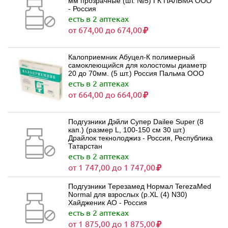
мм прозрачные (шт. №5) ГК ПАЛЬМА ООО
- Россия
есть в 2 аптеках
от 674,00 до 674,00
Калоприемник Абуцел-К полимерный
самоклеющийся для колостомы диаметр
20 до 70мм. (5 шт.) Россия Пальма ООО
есть в 2 аптеках
от 664,00 до 664,00
Подгузники Дэйли Супер Dailee Super (8
кап.) (размер L, 100-150 см 30 шт.)
Драйлок текнолоджиз - Россия, Республика
Татарстан
есть в 2 аптеках
от 1 747,00 до 1 747,00
Подгузники Терезамед Нормал TerezaMed
Normal для взрослых (р.XL (4) N30)
Хайдженик АО - Россия
есть в 2 аптеках
от 1 875,00 до 1 875,00