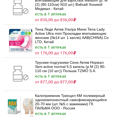
впитывающие для взрослых Medium (р. M
(2) (80-110см) N10 шт.) Вэйхай Хониюй
Медикал - Китай
есть в 1 аптеках
от 836,00 до 836,00
Тена Леди Актив Ультра Мини Tena Lady
Active Ultra mini Прокладки впитывающие
женские (№14 шт. 1 капля) AAB(CHINA) Co
LTD, Китай
есть в 1 аптеках
от 176,00 до 176,00
Трусики-подгузники Сени Актив Нормал
Seni active normal 5,5 капель (р.M (2) 80-
110 см (10 шт.)) Польша TZMO S.A.
есть в 1 аптеках
от 877,00 до 877,00
Калоприемник Триоцел КМ полимерный
однокомпонентный самофиксирующийся
20-70 мм (шт. №5 с зажимами) ГК
ПАЛЬМА ООО - Россия
есть в 1 аптеках