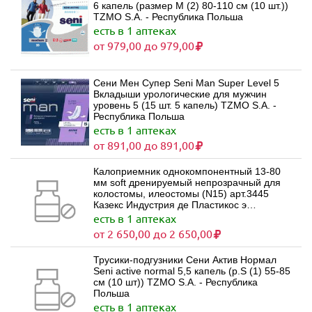
6 капель (размер M (2) 80-110 см (10 шт.))
TZMO S.A. - Республика Польша
есть в 1 аптеках
от 979,00 до 979,00
Сени Мен Супер Seni Man Super Level 5
Вкладыши урологические для мужчин
уровень 5 (15 шт. 5 капель) TZMO S.A. -
Республика Польша
есть в 1 аптеках
от 891,00 до 891,00
Калоприемник однокомпонентный 13-80
мм soft дренируемый непрозрачный для
колостомы, илеостомы (N15) арт.3445
Казекс Индустрия де Пластикос э
Продутос Медикос Лимитада - Бразилия
есть в 1 аптеках
от 2 650,00 до 2 650,00
Трусики-подгузники Сени Актив Нормал
Seni active normal 5,5 капель (р.S (1) 55-85
см (10 шт)) TZMO S.A. - Республика
Польша
есть в 1 аптеках