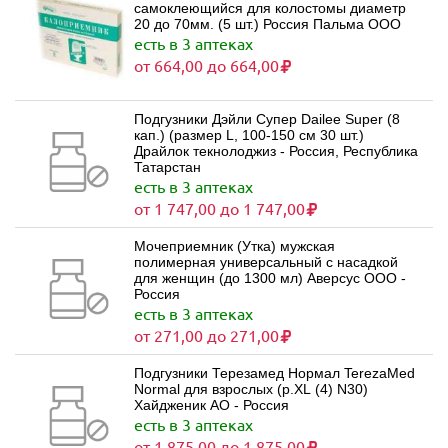
самоклеющийся для колостомы диаметр
20 до 70мм. (5 шт.) Россия Пальма ООО
есть в 3 аптеках
от 664,00 до 664,00
Подгузники Дэйли Супер Dailee Super (8
кап.) (размер L, 100-150 см 30 шт.)
Драйлок текнолоджиз - Россия, Республика
Татарстан
есть в 3 аптеках
от 1 747,00 до 1 747,00
Мочеприемник (Утка) мужская
полимерная универсальный с насадкой
для женщин (до 1300 мл) Аверсус ООО -
Россия
есть в 3 аптеках
от 271,00 до 271,00
Подгузники Терезамед Нормал TerezaMed
Normal для взрослых (р.XL (4) N30)
Хайдженик АО - Россия
есть в 3 аптеках
от 1 875,00 до 1 875,00