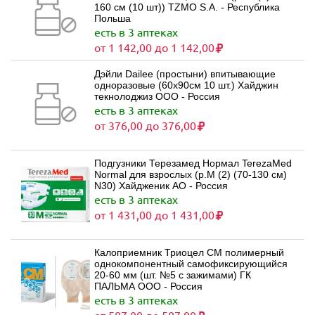
160 см (10 шт)) TZMO S.A. - Республика
Польша
есть в 3 аптеках
от 1 142,00 до 1 142,00
Дэйли Dailee (простыни) впитывающие
одноразовые (60х90см 10 шт.) Хайджин
текнолоджиз ООО - Россия
есть в 3 аптеках
от 376,00 до 376,00
Подгузники Терезамед Нормал TerezaMed
Normal для взрослых (р.M (2) (70-130 см)
N30) Хайдженик АО - Россия
есть в 3 аптеках
от 1 431,00 до 1 431,00
Калоприемник Триоцел СМ полимерный
однокомпонентный самофиксирующийся
20-60 мм (шт. №5 с зажимами) ГК
ПАЛЬМА ООО - Россия
есть в 3 аптеках