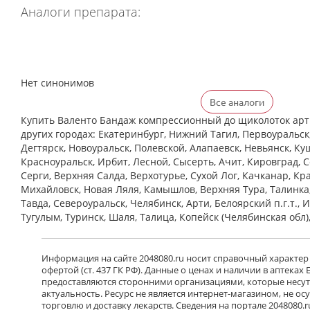
Аналоги препарата:
Нет синонимов
Все аналоги
Купить Валенто Бандаж компрессионный до щиколоток арт.
других городах: Екатеринбург, Нижний Тагил, Первоуральск
Дегтярск, Новоуральск, Полевской, Алапаевск, Невьянск, Ку
Красноуральск, Ирбит, Лесной, Сысерть, Ачит, Кировград, 
Cерги, Верхняя Салда, Верхотурье, Сухой Лог, Качканар, Кра
Михайловск, Новая Ляля, Камышлов, Верхняя Тура, Талинка
Тавда, Североуральск, Челябинск, Арти, Белоярский п.г.т., 
Тугулым, Туринск, Шаля, Талица, Копейск (Челябинская обл)
Информация на сайте 2048080.ru носит справочный характер
офертой (ст. 437 ГК РФ). Данные о ценах и наличии в аптеках
предоставляются сторонними организациями, которые несут 
актуальность. Ресурс не является интернет-магазином, не о
торговлю и доставку лекарств. Сведения на портале 2048080.