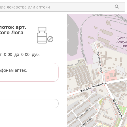
оток арт.
хого Лога
от
0-00
до
0-00
руб.
ефонам аптек.