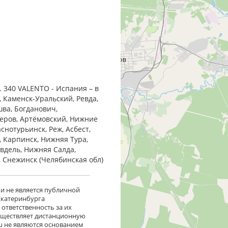
 340 VALENTO - Испания – в
, Каменск-Уральский, Ревда,
шва, Богданович,
Серов, Артёмовский, Нижние
снотурьинск, Реж, Асбест,
, Карпинск, Нижняя Тура,
Ивдель, Нижняя Салда,
, Снежинск (Челябинская обл)
 и не является публичной
 Екатеринбурга
ответственность за их
существляет дистанционную
ru не являются основанием