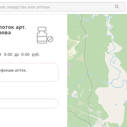
оток арт.
рова
от
0-00
до
0-00
руб.
ефонам аптек.