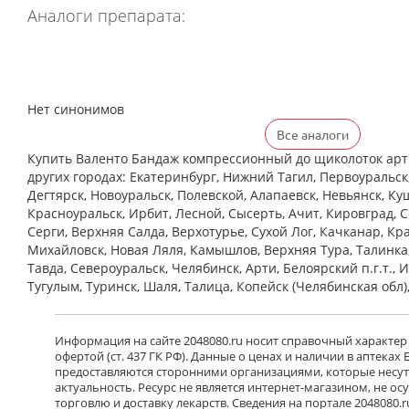
Аналоги препарата:
Нет синонимов
Все аналоги
Купить Валенто Бандаж компрессионный до щиколоток арт.
других городах: Екатеринбург, Нижний Тагил, Первоуральск
Дегтярск, Новоуральск, Полевской, Алапаевск, Невьянск, Ку
Красноуральск, Ирбит, Лесной, Сысерть, Ачит, Кировград, 
Cерги, Верхняя Салда, Верхотурье, Сухой Лог, Качканар, Кра
Михайловск, Новая Ляля, Камышлов, Верхняя Тура, Талинка
Тавда, Североуральск, Челябинск, Арти, Белоярский п.г.т., 
Тугулым, Туринск, Шаля, Талица, Копейск (Челябинская обл)
Информация на сайте 2048080.ru носит справочный характер
офертой (ст. 437 ГК РФ). Данные о ценах и наличии в аптеках
предоставляются сторонними организациями, которые несут 
актуальность. Ресурс не является интернет-магазином, не о
торговлю и доставку лекарств. Сведения на портале 2048080.