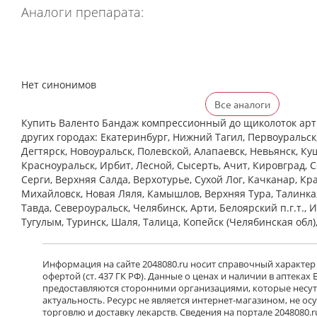
Аналоги препарата:
Нет синонимов
Все аналоги
Купить Валенто Бандаж компрессионный до щиколоток арт.
других городах: Екатеринбург, Нижний Тагил, Первоуральск
Дегтярск, Новоуральск, Полевской, Алапаевск, Невьянск, Ку
Красноуральск, Ирбит, Лесной, Сысерть, Ачит, Кировград, 
Cерги, Верхняя Салда, Верхотурье, Сухой Лог, Качканар, Кра
Михайловск, Новая Ляля, Камышлов, Верхняя Тура, Талинка
Тавда, Североуральск, Челябинск, Арти, Белоярский п.г.т., 
Тугулым, Туринск, Шаля, Талица, Копейск (Челябинская обл)
Информация на сайте 2048080.ru носит справочный характер
офертой (ст. 437 ГК РФ). Данные о ценах и наличии в аптеках
предоставляются сторонними организациями, которые несут 
актуальность. Ресурс не является интернет-магазином, не о
торговлю и доставку лекарств. Сведения на портале 2048080.