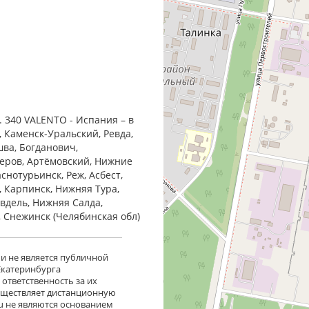
 340 VALENTO - Испания – в
, Каменск-Уральский, Ревда,
шва, Богданович,
Серов, Артёмовский, Нижние
снотурьинск, Реж, Асбест,
, Карпинск, Нижняя Тура,
Ивдель, Нижняя Салда,
, Снежинск (Челябинская обл)
 и не является публичной
 Екатеринбурга
ответственность за их
существляет дистанционную
ru не являются основанием