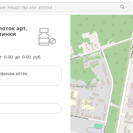
оток арт.
алинки
от
0-00
до
0-00
руб.
ефонам аптек.