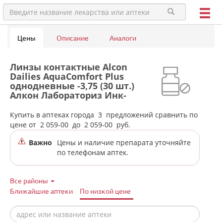
Цены
Описание
Аналоги
Линзы контактные Alcon
Dailies AquaComfort Plus
однодневные -3,75 (30 шт.)
Алкон Лабораториз Инк-
Сингапур/США в аптеках
города Сухого Лога
Купить в аптеках города
3
предложений сравнить по
цене от
2 059-00
до
2 059-00
руб.
Важно
Цены и наличие препарата уточняйте
по телефонам аптек.
Все районы
Ближайшие аптеки
По низкой цене