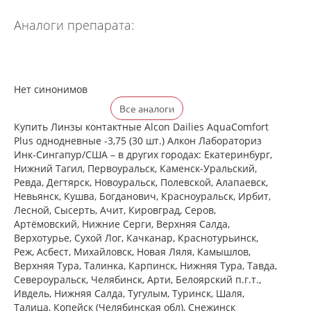
Аналоги препарата:
Нет синонимов
Все аналоги
Купить Линзы контактные Alcon Dailies AquaComfort
Plus однодневные -3,75 (30 шт.) Алкон Лабораториз
Инк-Сингапур/США – в других городах: Екатеринбург,
Нижний Тагил, Первоуральск, Каменск-Уральский,
Ревда, Дегтярск, Новоуральск, Полевской, Алапаевск,
Невьянск, Кушва, Богданович, Красноуральск, Ирбит,
Лесной, Сысерть, Ачит, Кировград, Серов,
Артёмовский, Нижние Cерги, Верхняя Салда,
Верхотурье, Сухой Лог, Качканар, Краснотурьинск,
Реж, Асбест, Михайловск, Новая Ляля, Камышлов,
Верхняя Тура, Талинка, Карпинск, Нижняя Тура, Тавда,
Североуральск, Челябинск, Арти, Белоярский п.г.т.,
Ивдель, Нижняя Салда, Тугулым, Туринск, Шаля,
Талица, Копейск (Челябинская обл), Снежинск