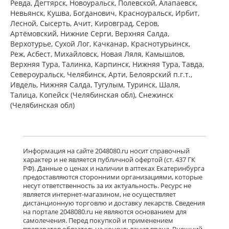
Ревда, Дегтярск, Новоуральск, Полевской, Алапаевск,
Невьянск, Кушва, Богданович, Красноуральск, Ирбит,
Лесной, Сысерть, Ачит, Кировград, Серов,
Артёмовский, Нижние Cерги, Верхняя Салда,
Верхотурье, Сухой Лог, Качканар, Краснотурьинск,
Реж, Асбест, Михайловск, Новая Ляля, Камышлов,
Верхняя Тура, Талинка, Карпинск, Нижняя Тура, Тавда,
Североуральск, Челябинск, Арти, Белоярский п.г.т.,
Ивдель, Нижняя Салда, Тугулым, Туринск, Шаля,
Талица, Копейск (Челябинская обл), Снежинск
(Челябинская обл)
Информация на сайте 2048080.ru носит справочный
характер и не является публичной офертой (ст. 437 ГК
РФ). Данные о ценах и наличии в аптеках Екатеринбурга
предоставляются сторонними организациями, которые
несут ответственность за их актуальность. Ресурс не
является интернет-магазином, не осуществляет
дистанционную торговлю и доставку лекарств. Сведения
на портале 2048080.ru не являются основанием для
самолечения. Перед покупкой и применением