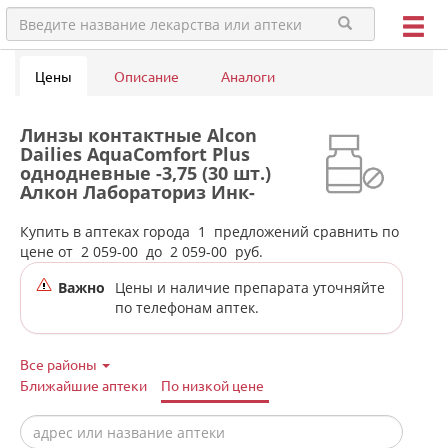
Цены
Описание
Аналоги
Линзы контактные Alcon
Dailies AquaComfort Plus
однодневные -3,75 (30 шт.)
Алкон Лабораториз Инк-
Сингапур/США в аптеках
города Ивделя
Купить в аптеках города
1
предложений сравнить по
цене от
2 059-00
до
2 059-00
руб.
Важно
Цены и наличие препарата уточняйте
по телефонам аптек.
Все районы
Ближайшие аптеки
По низкой цене