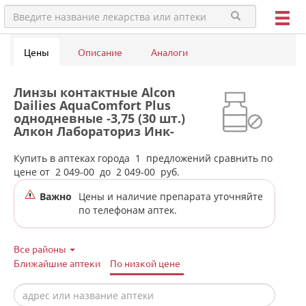
Цены
Описание
Аналоги
Линзы контактные Alcon
Dailies AquaComfort Plus
однодневные -3,75 (30 шт.)
Алкон Лабораториз Инк-
Сингапур/США в аптеках
города Арти
Купить в аптеках города
1
предложений сравнить по
цене от
2 049-00
до
2 049-00
руб.
Важно
Цены и наличие препарата уточняйте
по телефонам аптек.
Все районы
Ближайшие аптеки
По низкой цене