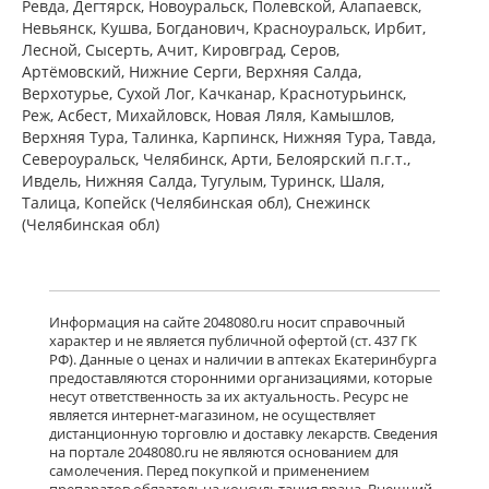
Ревда, Дегтярск, Новоуральск, Полевской, Алапаевск,
Невьянск, Кушва, Богданович, Красноуральск, Ирбит,
Лесной, Сысерть, Ачит, Кировград, Серов,
Артёмовский, Нижние Cерги, Верхняя Салда,
Верхотурье, Сухой Лог, Качканар, Краснотурьинск,
Реж, Асбест, Михайловск, Новая Ляля, Камышлов,
Верхняя Тура, Талинка, Карпинск, Нижняя Тура, Тавда,
Североуральск, Челябинск, Арти, Белоярский п.г.т.,
Ивдель, Нижняя Салда, Тугулым, Туринск, Шаля,
Талица, Копейск (Челябинская обл), Снежинск
(Челябинская обл)
Информация на сайте 2048080.ru носит справочный
характер и не является публичной офертой (ст. 437 ГК
РФ). Данные о ценах и наличии в аптеках Екатеринбурга
предоставляются сторонними организациями, которые
несут ответственность за их актуальность. Ресурс не
является интернет-магазином, не осуществляет
дистанционную торговлю и доставку лекарств. Сведения
на портале 2048080.ru не являются основанием для
самолечения. Перед покупкой и применением