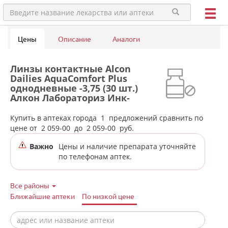
Цены
Описание
Аналоги
Линзы контактные Alcon
Dailies AquaComfort Plus
однодневные -3,75 (30 шт.)
Алкон Лабораториз Инк-
Сингапур/США в аптеках
города Новоуральска
Купить в аптеках города
1
предложений сравнить по
цене от
2 059-00
до
2 059-00
руб.
Важно
Цены и наличие препарата уточняйте
по телефонам аптек.
Все районы
Ближайшие аптеки
По низкой цене