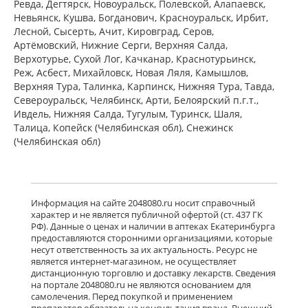
Ревда, Дегтярск, Новоуральск, Полевской, Алапаевск,
Невьянск, Кушва, Богданович, Красноуральск, Ирбит,
Лесной, Сысерть, Ачит, Кировград, Серов,
Артёмовский, Нижние Cерги, Верхняя Салда,
Верхотурье, Сухой Лог, Качканар, Краснотурьинск,
Реж, Асбест, Михайловск, Новая Ляля, Камышлов,
Верхняя Тура, Талинка, Карпинск, Нижняя Тура, Тавда,
Североуральск, Челябинск, Арти, Белоярский п.г.т.,
Ивдель, Нижняя Салда, Тугулым, Туринск, Шаля,
Талица, Копейск (Челябинская обл), Снежинск
(Челябинская обл)
Информация на сайте 2048080.ru носит справочный
характер и не является публичной офертой (ст. 437 ГК
РФ). Данные о ценах и наличии в аптеках Екатеринбурга
предоставляются сторонними организациями, которые
несут ответственность за их актуальность. Ресурс не
является интернет-магазином, не осуществляет
дистанционную торговлю и доставку лекарств. Сведения
на портале 2048080.ru не являются основанием для
самолечения. Перед покупкой и применением