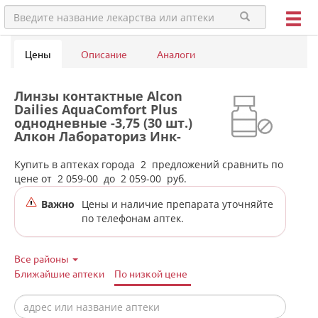
Цены
Описание
Аналоги
Линзы контактные Alcon
Dailies AquaComfort Plus
однодневные -3,75 (30 шт.)
Алкон Лабораториз Инк-
Сингапур/США в аптеках
города Каменск-Уральского
Купить в аптеках города
2
предложений сравнить по
цене от
2 059-00
до
2 059-00
руб.
Важно
Цены и наличие препарата уточняйте
по телефонам аптек.
Все районы
Ближайшие аптеки
По низкой цене