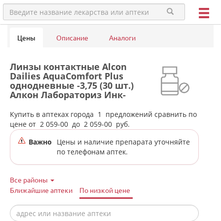
Цены
Описание
Аналоги
Линзы контактные Alcon
Dailies AquaComfort Plus
однодневные -3,75 (30 шт.)
Алкон Лабораториз Инк-
Сингапур/США в аптеках
города Камышлова
Купить в аптеках города
1
предложений сравнить по
цене от
2 059-00
до
2 059-00
руб.
Важно
Цены и наличие препарата уточняйте
по телефонам аптек.
Все районы
Ближайшие аптеки
По низкой цене