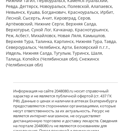
Нижний Тагил, Первоуральск, Каменск-Уральский,
Ревда, Дегтярск, Новоуральск, Полевской, Алапаевск,
Невьянск, Кушва, Богданович, Красноуральск, Ирбит,
Лесной, Сысерть, Ачит, Кировград, Серов,
Артёмовский, Нижние Cерги, Верхняя Салда,
Верхотурье, Сухой Лог, Качканар, Краснотурьинск,
Реж, Асбест, Михайловск, Новая Ляля, Камышлов,
Верхняя Тура, Талинка, Карпинск, Нижняя Тура, Тавда,
Североуральск, Челябинск, Арти, Белоярский п.г.т.,
Ивдель, Нижняя Салда, Тугулым, Туринск, Шаля,
Талица, Копейск (Челябинская обл), Снежинск
(Челябинская обл)
Информация на сайте 2048080.ru носит справочный
характер и не является публичной офертой (ст. 437 ГК
РФ). Данные о ценах и наличии в аптеках Екатеринбурга
предоставляются сторонними организациями, которые
несут ответственность за их актуальность. Ресурс не
является интернет-магазином, не осуществляет
дистанционную торговлю и доставку лекарств. Сведения
на портале 2048080.ru не являются основанием для
самолечения. Перед покупкой и применением