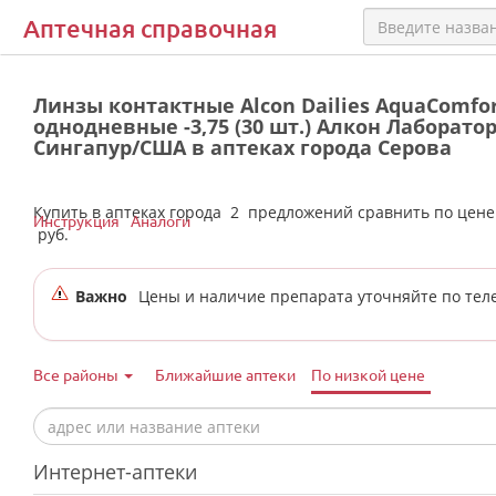
Аптечная справочная
Линзы контактные Alcon Dailies AquaComfor
однодневные -3,75 (30 шт.) Алкон Лаборато
Сингапур/США в аптеках города Серова
Купить в аптеках города
2
предложений сравнить по цен
Инструкция
Аналоги
руб.
Важно
Цены и наличие препарата уточняйте по тел
Все районы
Ближайшие аптеки
По низкой цене
Интернет-аптеки