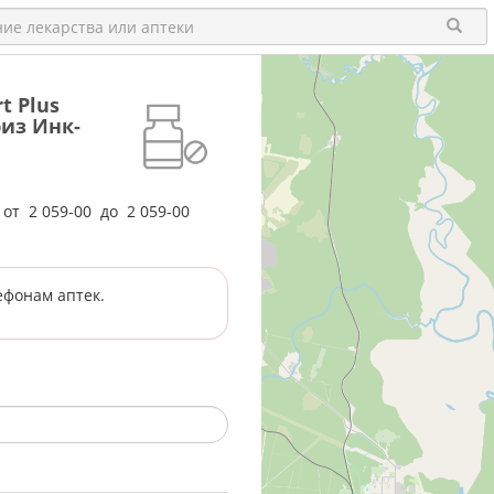
t Plus
риз Инк-
е от
2 059-00
до
2 059-00
ефонам аптек.