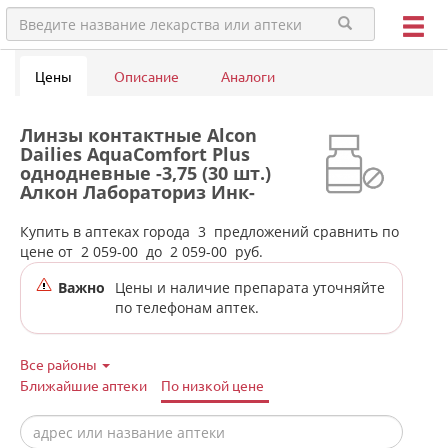
Цены
Описание
Аналоги
Линзы контактные Alcon
Dailies AquaComfort Plus
однодневные -3,75 (30 шт.)
Алкон Лабораториз Инк-
Сингапур/США в аптеках
города Первоуральска
Купить в аптеках города
3
предложений сравнить по
цене от
2 059-00
до
2 059-00
руб.
Важно
Цены и наличие препарата уточняйте
по телефонам аптек.
Все районы
Ближайшие аптеки
По низкой цене