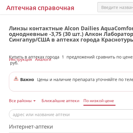
Аптечная справочная
Линзы контактные Alcon Dailies AquaComfor
однодневные -3,75 (30 шт.) Алкон Лаборато
Сингапур/США в аптеках города Краснотур
Купить в аптеках города
1
предложений сравнить по цен
Инструкция
Аналоги
руб.
Важно
Цены и наличие препарата уточняйте по тел
Все районы
Ближайшие аптеки
По низкой цене
Интернет-аптеки