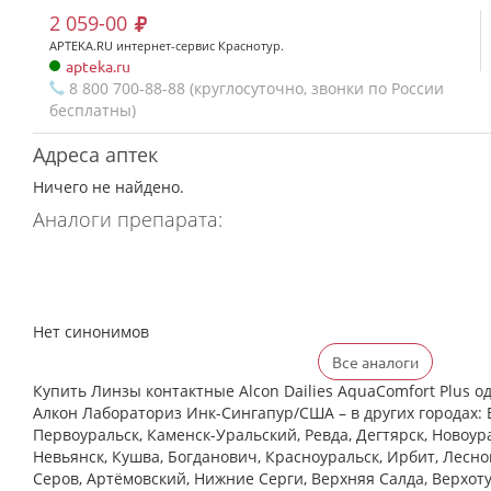
2 059-00
APTEKA.RU интернет-сервис Краснотур.
apteka.ru
8 800 700-88-88 (круглосуточно, звонки по России
бесплатны)
Адреса аптек
Ничего не найдено.
Аналоги препарата:
Нет синонимов
Все аналоги
Купить Линзы контактные Alcon Dailies AquaComfort Plus од
Алкон Лабораториз Инк-Сингапур/США – в других городах: 
Первоуральск, Каменск-Уральский, Ревда, Дегтярск, Новоура
Невьянск, Кушва, Богданович, Красноуральск, Ирбит, Лесной
Серов, Артёмовский, Нижние Cерги, Верхняя Салда, Верхоту