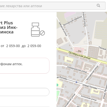
t Plus
риз Инк-
ьинска
е от
2 059-00
до
2 059-00
ефонам аптек.