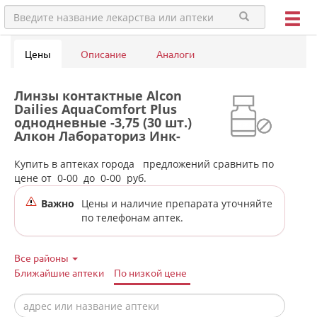
Цены
Описание
Аналоги
Линзы контактные Alcon
Dailies AquaComfort Plus
однодневные -3,75 (30 шт.)
Алкон Лабораториз Инк-
Сингапур/США в аптеках
города Талинки
Купить в аптеках города
предложений сравнить по
цене от
0-00
до
0-00
руб.
Важно
Цены и наличие препарата уточняйте
по телефонам аптек.
Все районы
Ближайшие аптеки
По низкой цене