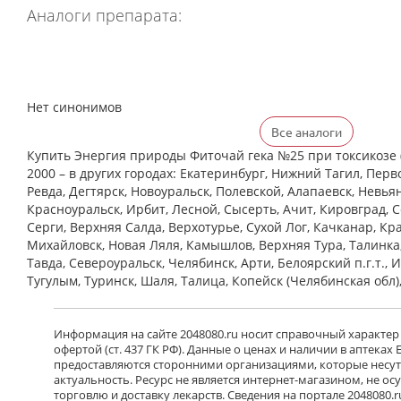
Аналоги препарата:
Нет синонимов
Все аналоги
Купить Энергия природы Фиточай гека №25 при токсикозе (
2000 – в других городах: Екатеринбург, Нижний Тагил, Перв
Ревда, Дегтярск, Новоуральск, Полевской, Алапаевск, Невья
Красноуральск, Ирбит, Лесной, Сысерть, Ачит, Кировград, 
Cерги, Верхняя Салда, Верхотурье, Сухой Лог, Качканар, Кра
Михайловск, Новая Ляля, Камышлов, Верхняя Тура, Талинка
Тавда, Североуральск, Челябинск, Арти, Белоярский п.г.т., 
Тугулым, Туринск, Шаля, Талица, Копейск (Челябинская обл)
Информация на сайте 2048080.ru носит справочный характер
офертой (ст. 437 ГК РФ). Данные о ценах и наличии в аптеках
предоставляются сторонними организациями, которые несут 
актуальность. Ресурс не является интернет-магазином, не о
торговлю и доставку лекарств. Сведения на портале 2048080.