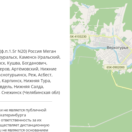
ф.п.1.5г N20) Россия Меган
оуральск, Каменск-Уральский,
нск, Кушва, Богданович,
Серов, Артёмовский, Нижние
снотурьинск, Реж, Асбест,
, Карпинск, Нижняя Тура,
Ивдель, Нижняя Салда,
, Снежинск (Челябинская обл)
 и не является публичной
 Екатеринбурга
ответственность за их
существляет дистанционную
ru не являются основанием