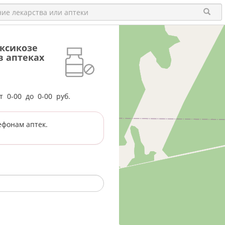
ксикозе
 в аптеках
от
0-00
до
0-00
руб.
ефонам аптек.