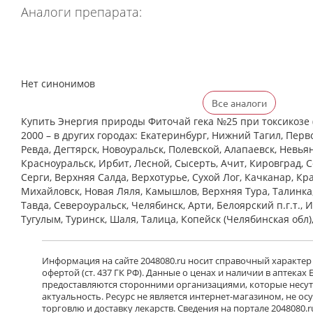
Аналоги препарата:
Нет синонимов
Все аналоги
Купить Энергия природы Фиточай гека №25 при токсикозе (
2000 – в других городах: Екатеринбург, Нижний Тагил, Перв
Ревда, Дегтярск, Новоуральск, Полевской, Алапаевск, Невья
Красноуральск, Ирбит, Лесной, Сысерть, Ачит, Кировград, 
Cерги, Верхняя Салда, Верхотурье, Сухой Лог, Качканар, Кра
Михайловск, Новая Ляля, Камышлов, Верхняя Тура, Талинка
Тавда, Североуральск, Челябинск, Арти, Белоярский п.г.т., 
Тугулым, Туринск, Шаля, Талица, Копейск (Челябинская обл)
Информация на сайте 2048080.ru носит справочный характер
офертой (ст. 437 ГК РФ). Данные о ценах и наличии в аптеках
предоставляются сторонними организациями, которые несут 
актуальность. Ресурс не является интернет-магазином, не о
торговлю и доставку лекарств. Сведения на портале 2048080.