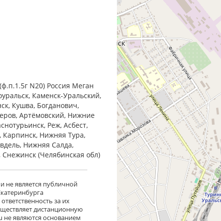
ф.п.1.5г N20) Россия Меган
оуральск, Каменск-Уральский,
нск, Кушва, Богданович,
Серов, Артёмовский, Нижние
снотурьинск, Реж, Асбест,
, Карпинск, Нижняя Тура,
Ивдель, Нижняя Салда,
, Снежинск (Челябинская обл)
 и не является публичной
 Екатеринбурга
ответственность за их
существляет дистанционную
ru не являются основанием