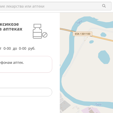
ксикозе
 в аптеках
от
0-00
до
0-00
руб.
ефонам аптек.